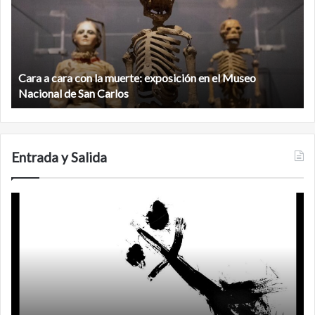
con
m
la
v
muerte:
al
exposición
n
en
d
el
Cara a cara con la muerte: exposición en el Museo
la
Museo
b
Nacional de San Carlos
Nacional
d
de
C
San
Carlos
Entrada y Salida
Certezas
A
d