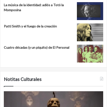
La música de la identidad: adiós a Totó la
Momposina
Patti Smith y el fuego de la creación
Cuatro décadas (y un piquito) de El Personal
Notitas Culturales
Cara
M
a
la
cara
c