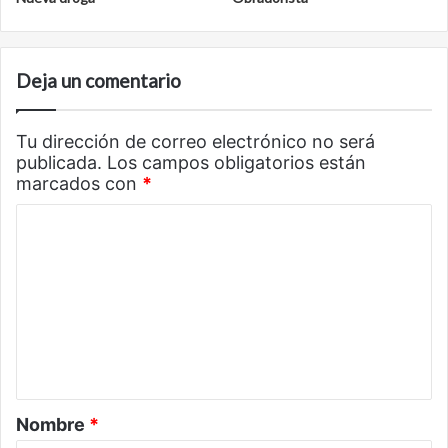
Deja un comentario
Tu dirección de correo electrónico no será
publicada.
Los campos obligatorios están
marcados con
*
C
o
m
e
n
t
a
Nombre
*
r