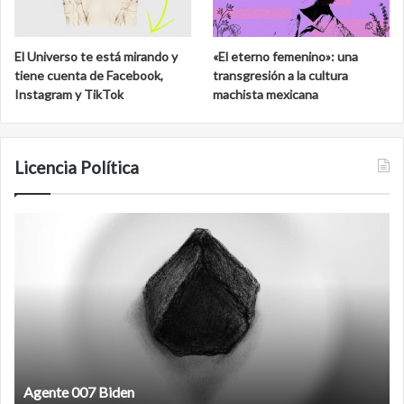
El Universo te está mirando y
«El eterno femenino»: una
tiene cuenta de Facebook,
transgresión a la cultura
Instagram y TikTok
machista mexicana
Licencia Política
Agente
F
007
an
Biden
Agente 007 Biden