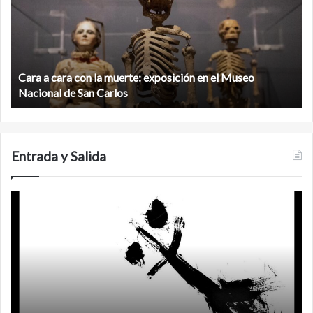
con
m
la
v
muerte:
al
exposición
n
en
d
el
Cara a cara con la muerte: exposición en el Museo
la
Museo
b
Nacional de San Carlos
Nacional
d
de
C
San
Carlos
Entrada y Salida
No
F
murió
de
amor