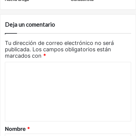
Deja un comentario
Tu dirección de correo electrónico no será
publicada.
Los campos obligatorios están
marcados con
*
C
o
m
e
n
t
a
Nombre
*
r