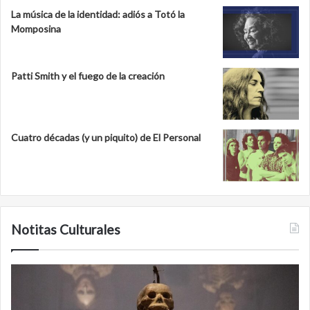
La música de la identidad: adiós a Totó la
Momposina
Patti Smith y el fuego de la creación
Cuatro décadas (y un piquito) de El Personal
Notitas Culturales
Cara
M
a
la
cara
c