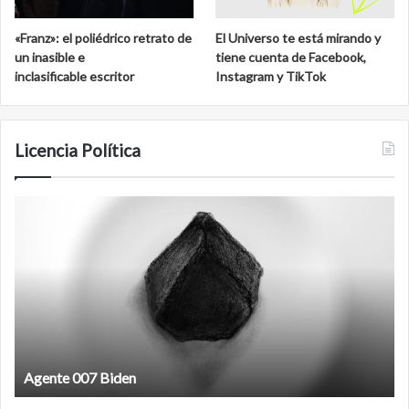
«Franz»: el poliédrico retrato de
El Universo te está mirando y
un inasible e
tiene cuenta de Facebook,
inclasificable escritor
Instagram y TikTok
Licencia Política
Agente
F
007
an
Biden
Agente 007 Biden