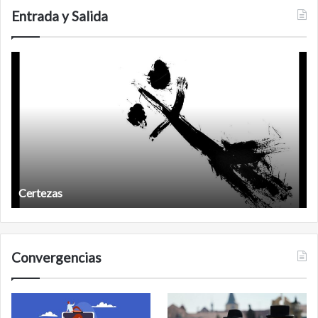
Entrada y Salida
Años
O
después
Años después
Convergencias