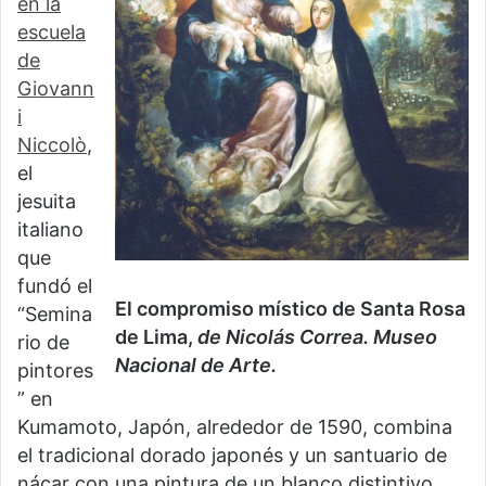
en la
escuela
de
Giovann
i
Niccolò
,
el
jesuita
italiano
que
fundó el
El compromiso místico de Santa Rosa
“Semina
de Lima,
de Nicolás Correa. Museo
rio de
Nacional de Arte.
pintores
” en
Kumamoto, Japón, alrededor de 1590, combina
el tradicional dorado japonés y un santuario de
nácar con una pintura de un blanco distintivo,