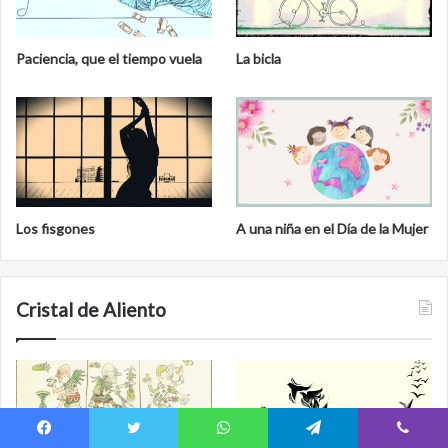
Paciencia, que el tiempo vuela
La bicla
Los fisgones
A una niña en el Día de la Mujer
Cristal de Aliento
Facebook
Twitter
WhatsApp
Telegram
Viber