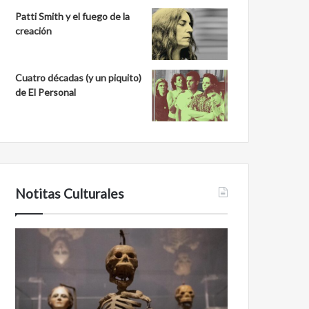
Patti Smith y el fuego de la
creación
Cuatro décadas (y un piquito)
de El Personal
Notitas Culturales
Cara
Minanbé,
a
la
cara
ciudad
con
maya
la
virgen
muerte:
al