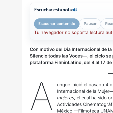
mirada
nuevo
Abre la Sala Naci
Escuchar esta nota
diferente
espacio
Cine, futbol y América Latina: una
Contemporánea, 
para
mirada diferente
para el arte y la c
el
Escuchar contenido
Pausar
Rea
arte
y
Tu navegador no soporta lectura au
la
cultura
Con motivo del Día Internacional de la
Silencio todas las Voces—, el ciclo se
plataforma FilminLatino, del 4 al 17 de
Olvido
El
dragón
A
unque inició el pasado 4
Internacional de la Mujer—
mujeres,
el cual ha sido o
Actividades Cinematográf
México —Filmoteca UNAM—