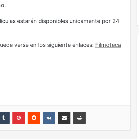
no.
lículas estarán disponibles unicamente por 24
uede verse en los siguiente enlaces:
Filmoteca
nkedIn
Tumblr
Pinterest
Reddit
VKontakte
Share via Email
Print