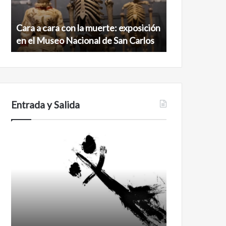
exposición
norte
en
de
Cara a cara con la muerte: exposición
Minanbé, la c
el
la
en el Museo Nacional de San Carlos
norte de la b
Museo
biosfera
Nacional
de
de
Calakmul
San
Carlos
Entrada y Salida
Certezas
Años
después