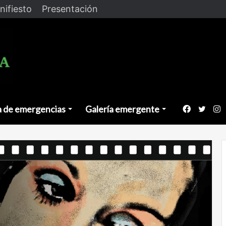
nifiesto
Presentación
a de emergencias
Galería emergente
Faceboo
Twitt
I