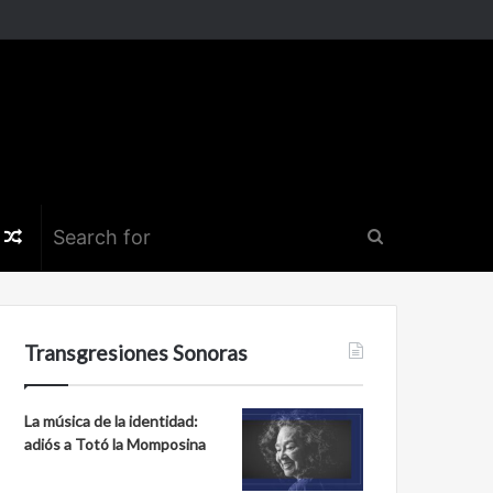
k
er
nstagram
Random
Search
Article
for
Transgresiones Sonoras
La música de la identidad:
adiós a Totó la Momposina