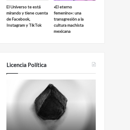
El Universo te está
«El eterno
mirando y tiene cuenta
femenino»: una
de Facebook,
transgresión a la
Instagram y TikTok
cultura machista
mexicana
Licencia Política
Agente
Film
007
antineoliberal
Biden