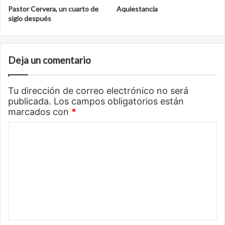
Pastor Cervera, un cuarto de
Aquiestancia
siglo después
Deja un comentario
Tu dirección de correo electrónico no será
publicada.
Los campos obligatorios están
marcados con
*
C
o
m
e
n
t
a