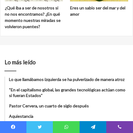
¿Qué iba a ser de nosotros si
Eres un sabio ser del mar y del
no nos encontramos? ¿En qué
amor
momento nuestras miradas se
volvieron puentes?
Lo más leído
Lo que llamábamos izquierda se ha pulverizado de manera atroz
“En el capitalismo global, las grandes tecnológicas actúan como
si fueran Estados”
Pastor Cervera, un cuarto de siglo después
Aquiestancia
De India para el mundo: cinco escritoras contemporáneas que
Facebook
Twitter
WhatsApp
Telegram
Viber
muestran los desafíos del mundo ‘glocal’