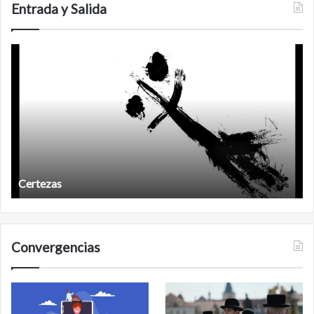
Entrada y Salida
Años
O
después
Años después
Convergencias