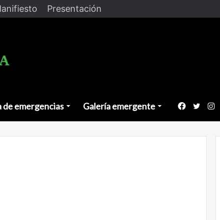
anifiesto
Presentación
a de emergencias
Galería emergente
Faceboo
Twitt
I