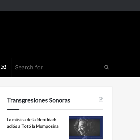
k
er
nstagram
Random
Search
Article
for
Transgresiones Sonoras
La música de la identidad:
adiós a Totó la Momposina