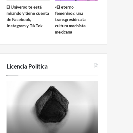
d
a
El Universo te está
«El eterno
e
l
mirando y tiene cuenta
femenino»: una
S
a
de Facebook,
transgresión a la
a
k
Instagram y TikTok
cultura machista
n
m
mexicana
C
u
a
l
r
l
o
s
Licencia Política
A
F
g
i
e
l
n
m
t
a
e
n
0
t
0
i