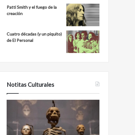
Patti Smith y el fuego de la
creación
Cuatro décadas (y un piquito)
de El Personal
Notitas Culturales
C
M
a
i
r
n
a
a
a
n
c
b