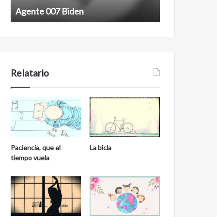
7
n
Agente 007 Biden
Film antineoli
B
e
i
o
d
l
e
i
n
b
e
Relatario
r
a
l
Paciencia, que el
La bicla
tiempo vuela