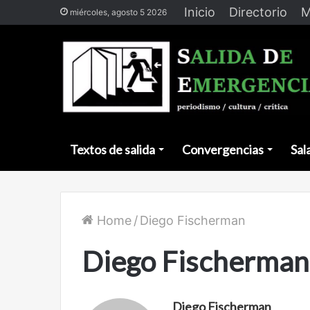
Inicio
Directorio
M
miércoles, agosto 5 2026
Textos de salida
Convergencias
Sal
Home
/
Diego Fischerman
Diego Fischerman
Diego Fischerman