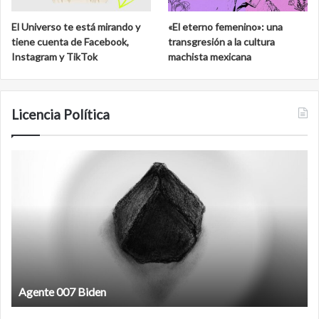
El Universo te está mirando y
«El eterno femenino»: una
tiene cuenta de Facebook,
transgresión a la cultura
Instagram y TikTok
machista mexicana
Licencia Política
Agente
F
007
an
Biden
Agente 007 Biden