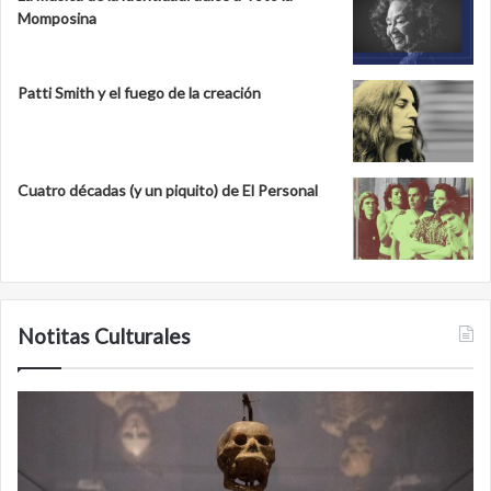
Momposina
Patti Smith y el fuego de la creación
Cuatro décadas (y un piquito) de El Personal
Notitas Culturales
Cara
M
a
la
cara
c
con
m