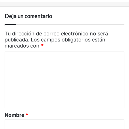
Deja un comentario
Tu dirección de correo electrónico no será
publicada.
Los campos obligatorios están
marcados con
*
C
o
m
e
n
t
a
Nombre
*
r
i