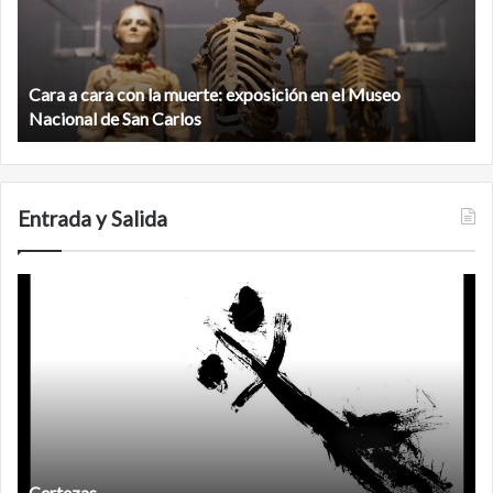
la
v
muerte:
al
exposición
n
en
d
el
Cara a cara con la muerte: exposición en el Museo
la
Museo
b
Nacional de San Carlos
Nacional
d
de
C
San
Carlos
Entrada y Salida
Certezas
A
d
Certezas