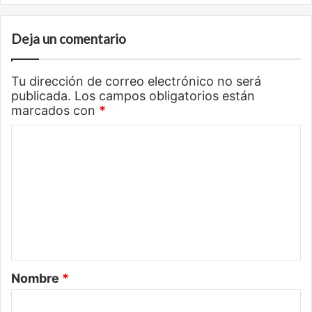
Deja un comentario
Tu dirección de correo electrónico no será
publicada.
Los campos obligatorios están
marcados con
*
C
o
m
e
n
t
a
Nombre
*
r
i