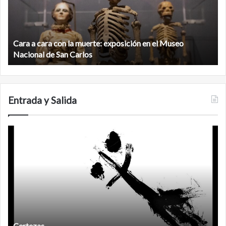
la
v
muerte:
al
exposición
n
en
d
el
Cara a cara con la muerte: exposición en el Museo
la
Museo
b
Nacional de San Carlos
Nacional
d
de
C
San
Carlos
Entrada y Salida
Certezas
A
d
Certezas