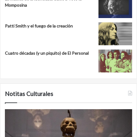
Momposina
Patti Smith y el fuego de la creación
Cuatro décadas (y un piquito) de El Personal
Notitas Culturales
Cara
M
a
la
cara
c
con
m