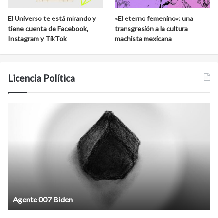
El Universo te está mirando y
«El eterno femenino»: una
tiene cuenta de Facebook,
transgresión a la cultura
Instagram y TikTok
machista mexicana
Licencia Política
Agente
F
007
an
Biden
Agente 007 Biden