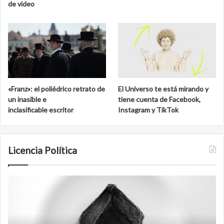
de video
«Franz»: el poliédrico retrato de
El Universo te está mirando y
un inasible e
tiene cuenta de Facebook,
inclasificable escritor
Instagram y TikTok
Licencia Política
Agente
F
007
an
Biden