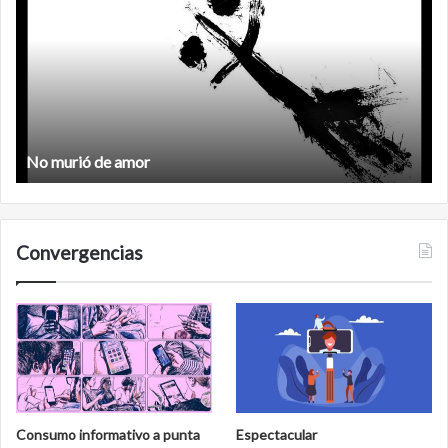
de
amor
No murió de amor
Convergencias
Consumo informativo a punta
Espectacular