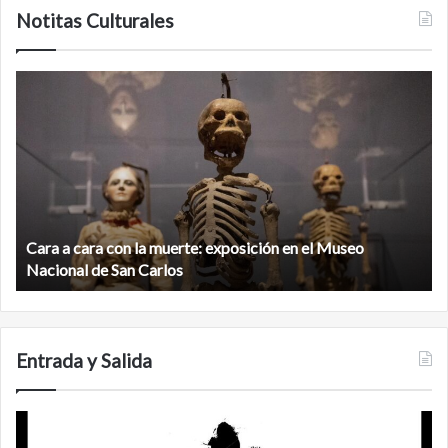
Notitas Culturales
Cara
M
a
la
cara
c
con
m
la
v
muerte:
al
exposición
n
en
d
el
Cara a cara con la muerte: exposición en el Museo
la
Museo
b
Nacional de San Carlos
Nacional
d
de
C
San
Carlos
Entrada y Salida
No
F
murió