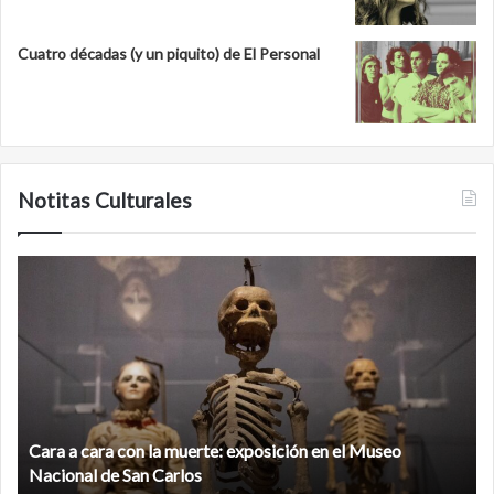
Cuatro décadas (y un piquito) de El Personal
Notitas Culturales
Cara
M
a
la
cara
c
con
m
la
v
muerte:
al
exposición
n
en
d
el
Cara a cara con la muerte: exposición en el Museo
la
Museo
b
Nacional de San Carlos