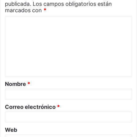
publicada.
Los campos obligatorios están
marcados con
*
C
o
m
e
n
t
a
Nombre
*
r
i
o
Correo electrónico
*
*
Web