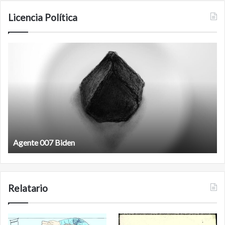
Licencia Política
Agente
F
007
an
Biden
Agente 007 Biden
Relatario