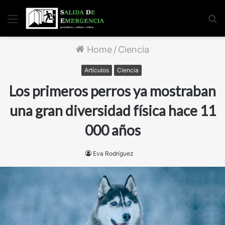
Menu
S
fo
Home
/
Ciencia
Artículos
Ciencia
Los primeros perros ya mostraban
una gran diversidad física hace 11
000 años
Eva Rodríguez