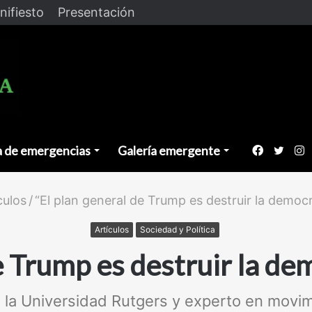
nifiesto
Presentación
a de emergencias
Galería emergente
Faceboo
Twitt
I
culos
/
“El plan general de Trump es destruir la demo
Artículos
Sociedad y Política
de Trump es destruir la d
n la Universidad Rutgers y experto en movim