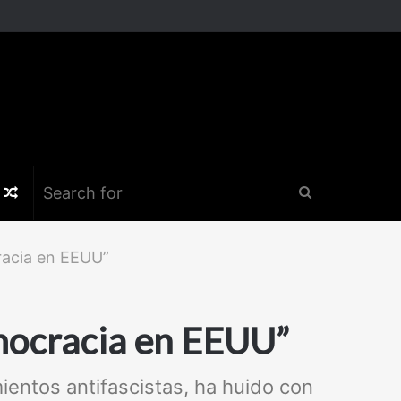
k
er
nstagram
Random
Search
Article
for
cracia en EEUU”
emocracia en EEUU”
ientos antifascistas, ha huido con