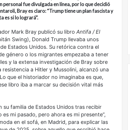
todas
personal fue divulgada en línea, por lo que decidió
las
ntaroli, Bray es claro: “Trump tiene un plan fascista y
voces:
a es si lo logrará”.
la
onal
Nunca más sin todas las voces: la
diversidad
ador Mark Bray publicó su libro
Antifa / El
un nuevo espacio
diversidad de la letras mexicanas en
de
ultura
una nueva colección digital
itán Swing), Donald Trump llevaba unos
la
letras
e Estados Unidos. Su retórica contra el
mexicanas
 de género o los migrantes empezaba a tener
en
les y la extensa investigación de Bray sobre
una
 resistencia a Hitler y Mussolini, alcanzó una
nueva
colección
 Lo que el historiador no imaginaba es que,
digital
e libro iba a marcar su decisión vital más
El
dragón
 su familia de Estados Unidos tras recibir
o es mi pasado, pero ahora es mi presente”,
oda en el sofá, en Madrid, para explicar las
clave de 2025, sobre aquello que escribió hace