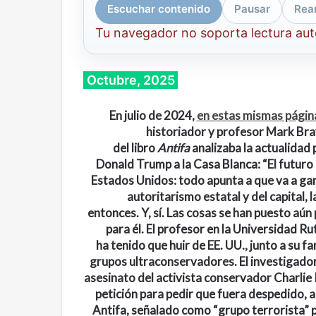
Escuchar contenido
Pausar
Rea
Tu navegador no soporta lectura au
Octubre, 2025
En julio de 2024,
en estas mismas página
historiador y profesor Mark Bray
del libro
Antifa
analizaba la actualidad p
Donald Trump a la Casa Blanca: “El futur
Estados Unidos: todo apunta a que va a ga
autoritarismo estatal y del capital,
entonces. Y, sí. Las cosas se han puesto aún
para él. El profesor en la Universidad 
ha tenido que huir de EE. UU., junto a su f
grupos ultraconservadores. El investigador 
asesinato del activista conservador Charlie
Cine,
Abre
petición para pedir que fuera despedido, 
futbol
la
y
Sala
Antifa, señalado como “grupo terrorista” p