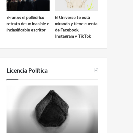
«Franz»: el poliédrico
El Universo te está
retrato de un inasible e
mirando y tiene cuenta
inclasificable escritor
de Facebook,
Instagram y TikTok
Licencia Política
Agente
Film
007
antineoliberal
Biden