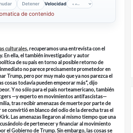
nudar
Detener
Velocidad
tomatica de contenido
s culturales
, recuperamos una entrevista con el
. En ella, el también investigador y autor
olítica de su país en torno al posible retorno de
o inmediato no parece precisamente prometedor en
nar Trump, pero por muy malo que ya nos parezca el
 las cosas todavía pueden empeorar más”, dijo
 peor. Y no sólo para el país norteamericano, también
Rutgers —y experto en movimientos antifascistas—
amilia, tras recibir amenazas de muerte por parte de
se convirtió en blanco del odio de la derecha tras el
 Kirk. Las amenazas llegaron al mismo tiempo que una
Nunca
acusándolo de pertenecer y financiar al movimiento
más
sin
or el Gobierno de Trump. Sin embargo, las cosas se