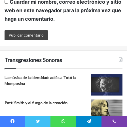
Guardar mi nombre, correo electrónico y sitio
web en este navegador para la próxima vez que
haga un comentario.
Transgresiones Sonoras
La música de la identidad: adiós a Totó la
Momposina
Patti Smith y el fuego de la creación
Facebook
Twitter
WhatsApp
Telegram
Viber