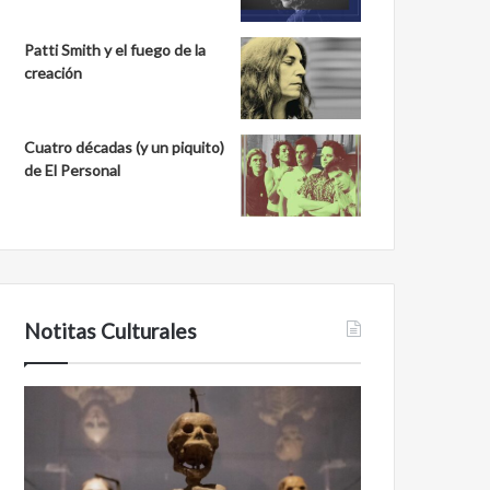
Patti Smith y el fuego de la
creación
Cuatro décadas (y un piquito)
de El Personal
Notitas Culturales
Cara
Minanbé,
a
la
cara
ciudad
con
maya
la
virgen