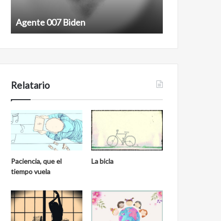
Agente 007 Biden
Film antineoli
Relatario
Paciencia, que el
La bicla
tiempo vuela