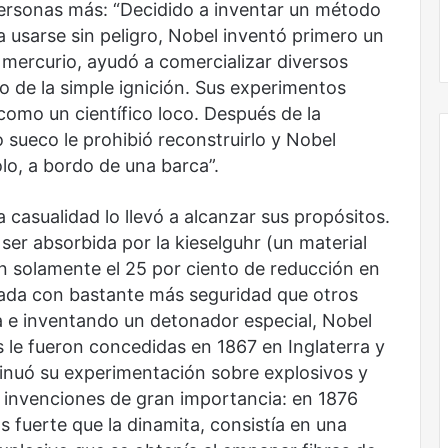
ersonas más: “Decidido a inventar un método
No murió de amor
ra usarse sin peligro, Nobel inventó primero un
 mercurio, ayudó a comercializar diversos
 de la simple ignición. Sus experimentos
omo un científico loco. Después de la
o sueco le prohibió reconstruirlo y Nobel
lo, a bordo de una barca”.
a casualidad lo llevó a alcanzar sus propósitos.
ser absorbida por la kieselguhr (un material
n solamente el 25 por ciento de reducción en
jada con bastante más seguridad que otros
 e inventando un detonador especial, Nobel
s le fueron concedidas en 1867 en Inglaterra y
inuó su experimentación sobre explosivos y
e invenciones de gran importancia: en 1876
s fuerte que la dinamita, consistía en una