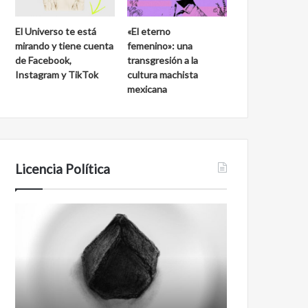
El Universo te está
«El eterno
mirando y tiene cuenta
femenino»: una
de Facebook,
transgresión a la
Instagram y TikTok
cultura machista
mexicana
Licencia Política
Agente
Film
007
antineoliberal
Biden