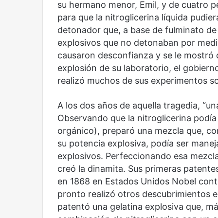
su hermano menor, Emil, y de cuatro p
Olvido
El dragón
para que la nitroglicerina líquida pudie
detonador que, a base de fulminato de
explosivos que no detonaban por medio
causaron desconfianza y se le mostró c
explosión de su laboratorio, el gobiern
realizó muchos de sus experimentos so
A los dos años de aquella tragedia, “un
Observando que la nitroglicerina podía 
orgánico), preparó una mezcla que, co
su potencia explosiva, podía ser mane
explosivos. Perfeccionando esa mezcla
creó la dinamita. Sus primeras patente
en 1868 en Estados Unidos Nobel cont
pronto realizó otros descubrimientos 
patentó una gelatina explosiva que, má