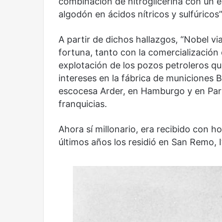
combinación de nitroglicerina con un e
algodón en ácidos nítricos y sulfúricos”
A partir de dichos hallazgos, “Nobel v
fortuna, tanto con la comercialización
explotación de los pozos petroleros qu
intereses en la fábrica de municiones B
escocesa Arder, en Hamburgo y en París
franquicias.
Ahora sí millonario, era recibido con ho
últimos años los residió en San Remo, It
Reformulación
Nueva
droga