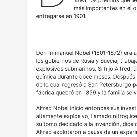
1895, los premios que ll
una
un
más importantes en el 
mirada
nuevo
Abre la Sala Naci
entregarse en 1901.
diferente
espacio
Cine, futbol y América Latina: una
Contemporánea, 
para
mirada diferente
para el arte y la c
el
arte
y
la
Don Immanuel Nobel (1801-1872) era ar
cultura
los gobiernos de Rusia y Suecia, trabaj
explosivos submarinos. Si hijo Alfred, d
química durante doce meses. Después 
de lo cual regresó a San Petersburgo pa
Olvido
El
fábrica quebró en 1859 y la familia se v
dragón
Alfred Nobel inició entonces sus invest
altamente explosivo, llamado nitroglic
su tomo dedicado a la invención, dice q
Alfred explotaron a causa de un exper