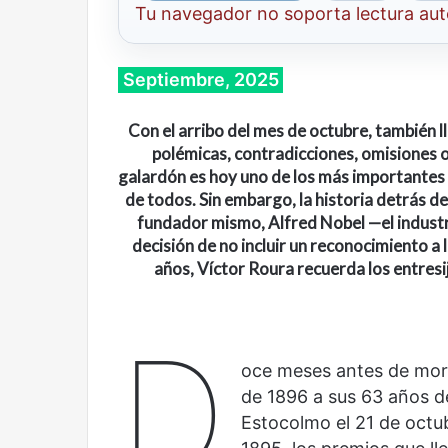
Tu navegador no soporta lectura au
Septiembre, 2025
Con el arribo del mes de octubre, también 
polémicas, contradicciones, omisiones o
galardón es hoy uno de los más importantes 
de todos. Sin embargo, la historia detrás d
fundador mismo, Alfred Nobel —el industri
decisión de no incluir un reconocimiento a
años, Víctor Roura recuerda los entresi
D
Cine,
Abre
oce meses antes de morir
futbol
la
de 1896 a sus 63 años d
y
Sala
Estocolmo el 21 de octu
América
Nacional
Latina:
Contemporánea,