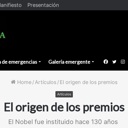
anifiesto
Presentación
a de emergencias
Galería emergente
Faceboo
Twitt
I
Home
/
Artículos
/
El origen de los premios
Artículos
El origen de los premios
El Nobel fue instituido hace 130 años