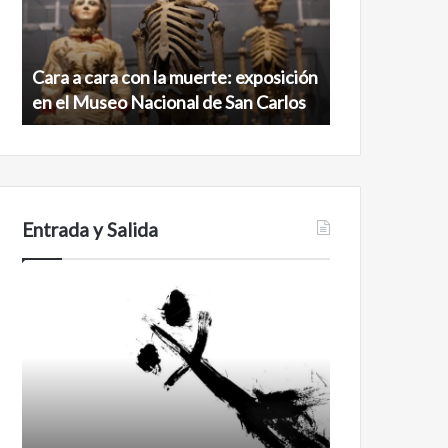
muerte:
al
exposición
norte
en
de
Cara a cara con la muerte: exposición
Minanbé, la c
el
la
en el Museo Nacional de San Carlos
norte de la b
Museo
biosfera
Nacional
de
de
Calakmul
San
Carlos
Entrada y Salida
Certezas
Años
después