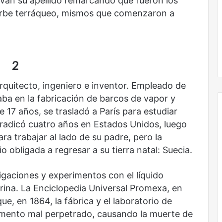
evan su apellido remarcando que fueron los
voces:
orbe terráqueo, mismos que comenzaron a
la
onal
Nunca más sin todas las voces: la
diversidad
un nuevo espacio
diversidad de la letras mexicanas en
de
ultura
una nueva colección digital
la
letras
2
mexicanas
en
quitecto, ingeniero e inventor. Empleado de
una
aba en la fabricación de barcos de vapor y
nueva
e 17 años, se trasladó a París para estudiar
colección
radicó cuatro años en Estados Unidos, luego
digital
ra trabajar al lado de su padre, pero la
No
io obligada a regresar a su tierra natal: Suecia.
murió
de
amor
igaciones y experimentos con el líquido
erina. La Enciclopedia Universal Promexa, en
ue, en 1864, la fábrica y el laboratorio de
imento mal perpetrado, causando la muerte de