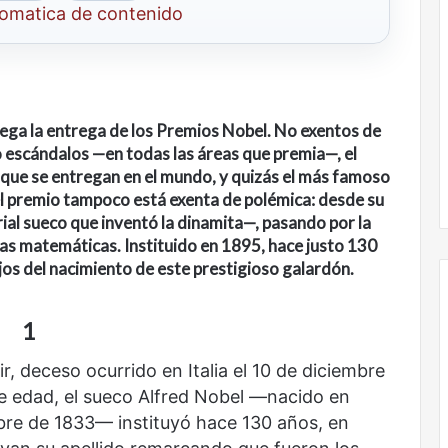
tomatica de contenido
llega la entrega de los Premios Nobel. No exentos de
 escándalos —en todas las áreas que premia—, el
que se entregan en el mundo, y quizás el más famoso
el premio tampoco está exenta de polémica: desde su
al sueco que inventó la dinamita—, pasando por la
 las matemáticas. Instituido en 1895, hace justo 130
jos del nacimiento de este prestigioso galardón.
1
Nunca
, deceso ocurrido en Italia el 10 de diciembre
más
e edad, el sueco Alfred Nobel —nacido en
sin
bre de 1833— instituyó hace 130 años, en
todas
las