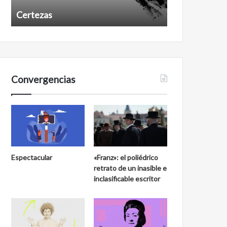
Certezas
Años despué
Convergencias
Espectacular
«Franz»: el poliédrico
retrato de un inasible e
inclasificable escritor