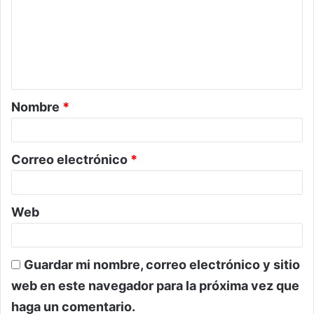
m
e
n
t
a
Nombre
*
r
i
o
Correo electrónico
*
*
Web
Guardar mi nombre, correo electrónico y sitio
web en este navegador para la próxima vez que
haga un comentario.