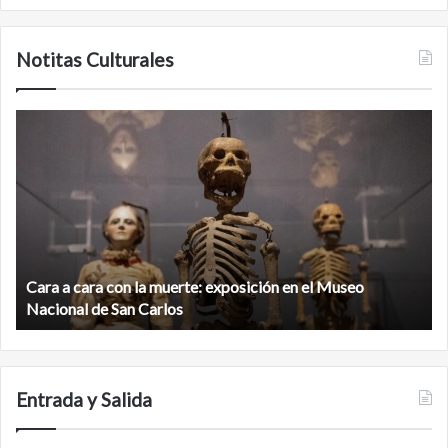
Notitas Culturales
Cara
M
a
la
cara
c
con
m
la
v
muerte:
al
exposición
n
en
d
el
Cara a cara con la muerte: exposición en el Museo
la
Museo
b
Nacional de San Carlos
Nacional
d
de
C
San
Carlos
Entrada y Salida