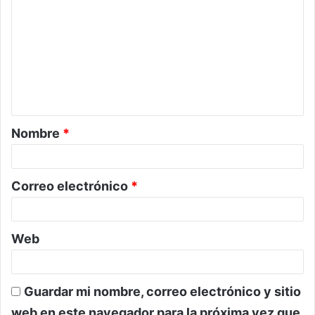
o
m
e
n
t
a
Nombre
*
r
i
o
Correo electrónico
*
*
Web
Guardar mi nombre, correo electrónico y sitio
web en este navegador para la próxima vez que