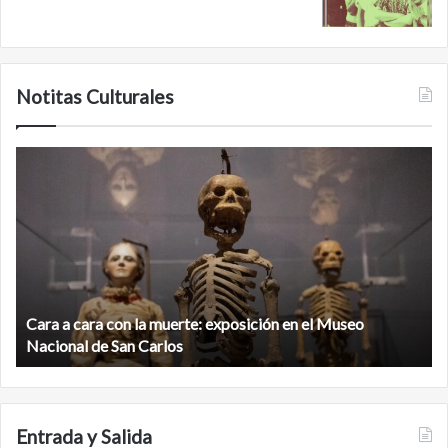
Notitas Culturales
Cara
M
a
la
cara
c
con
m
la
v
muerte:
al
exposición
n
en
d
el
Cara a cara con la muerte: exposición en el Museo
la
Museo
b
Nacional de San Carlos
Nacional
d
de
C
San
Carlos
Entrada y Salida