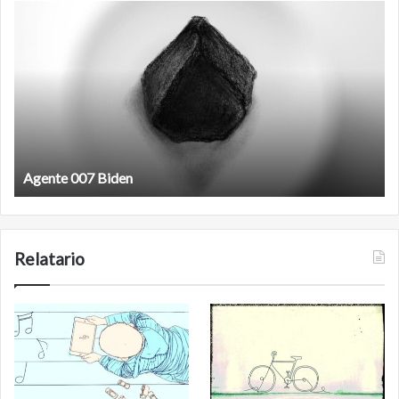
Agente
F
007
an
Biden
Agente 007 Biden
Relatario