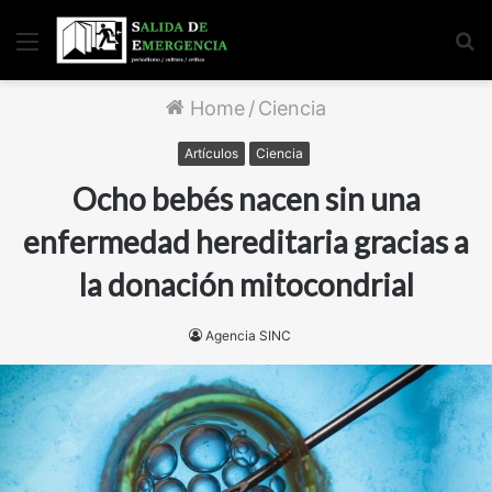
Menu
S
fo
Home
/
Ciencia
Artículos
Ciencia
Ocho bebés nacen sin una
enfermedad hereditaria gracias a
la donación mitocondrial
Agencia SINC