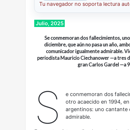
Tu navegador no soporta lectura au
Julio, 2025
Se conmemoran dos fallecimientos, uno 
diciembre, que aún no pasa un año, ambo
comunicador igualmente admirable. Víc
periodista Mauricio Ciechanower —a tres dé
gran Carlos Gardel —a 9
S
e conmemoran dos fallecim
otro acaecido en 1994, e
Cine,
Abre
argentinos: uno cantante d
futbol
la
admirable.
y
Sala
América
Nacional
Latina:
Contemporánea,