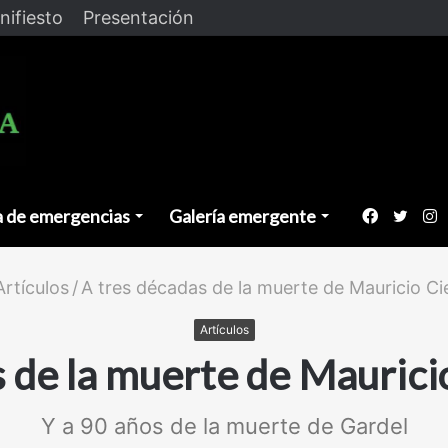
nifiesto
Presentación
a de emergencias
Galería emergente
Faceboo
Twitt
I
Artículos
/
A tres décadas de la muerte de Mauricio 
Artículos
s de la muerte de Mauric
Y a 90 años de la muerte de Gardel