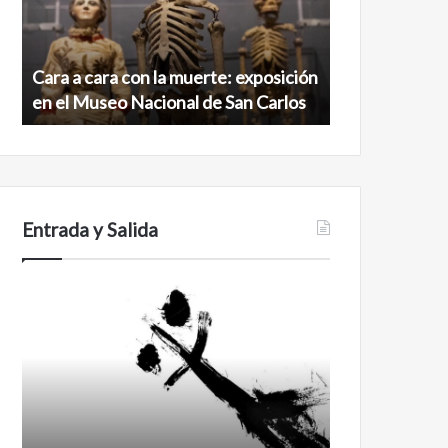
muerte:
al
exposición
norte
en
de
Cara a cara con la muerte: exposición
Minanbé, la c
el
la
en el Museo Nacional de San Carlos
norte de la b
Museo
biosfera
Nacional
de
de
Calakmul
San
Carlos
Entrada y Salida
No
Feminismo
murió
de
amor