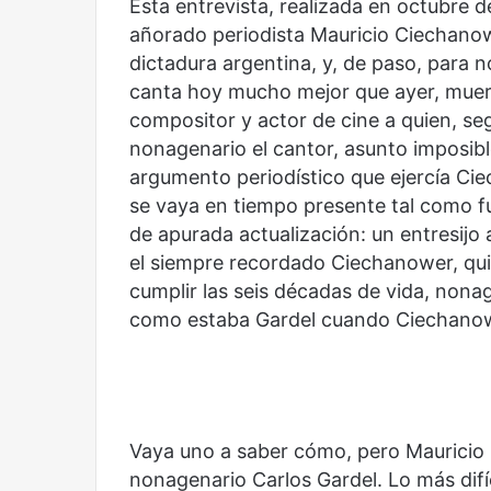
Esta entrevista, realizada en octubre d
una
un
añorado periodista Mauricio Ciechanow
mirada
nuevo
Abre la Sala Naci
dictadura argentina, y, de paso, para n
diferente
espacio
Cine, futbol y América Latina: una
Contemporánea, 
para
canta hoy mucho mejor que ayer, muert
mirada diferente
para el arte y la c
el
compositor y actor de cine a quien, se
arte
nonagenario el cantor, asunto imposibl
y
argumento periodístico que ejercía Cie
la
cultura
se vaya en tiempo presente tal como 
de apurada actualización: un entresijo 
el siempre recordado Ciechanower, qui
cumplir las seis décadas de vida, nona
Años
Olvido
como estaba Gardel cuando Ciechanowe
después
Vaya uno a saber cómo, pero Mauricio 
nonagenario Carlos Gardel. Lo más difíc