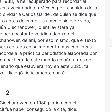
e 1988, la he recuperado para recordar al
voces:
er, avecindado en México por rescoldos de la
la
onal
Nunca más sin todas las voces: la
o olvidar a Carlos Gardel, de quien se dice que
diversidad
un nuevo espacio
diversidad de la letras mexicanas en
de
o antes de cumplir su medio siglo de vida,
ultura
una nueva colección digital
la
gún Ciechanower, lo entrevistara ya
letras
e pero bastante verídico dentro del
mexicanas
chanower, de ahí, por eso mismo, que el texto
en
una
fuera editada en su momento mas con líneas
nueva
acorde a la práctica periodística elaborada por
colección
en partiera de este mundo un año antes de
digital
genario que estuviera hoy en este 2025, tal
El
r dialogó ficticiamente con él.
dragón
2
Ciechanower, en 1980 platicó con el
il fue haber conseguido la cita, dice.