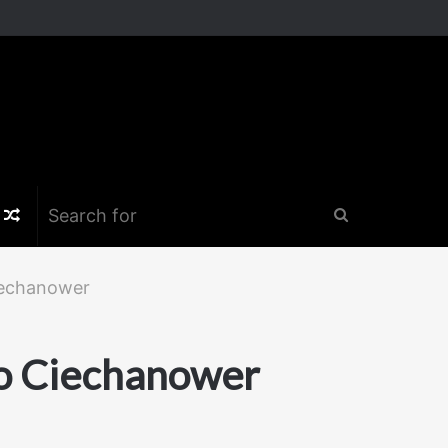
k
er
nstagram
Random
Search
Article
for
Ciechanower
io Ciechanower