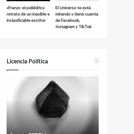
«Franz»: el poliédrico
El Universo te está
retrato de un inasible e
mirando y tiene cuenta
inclasificable escritor
de Facebook,
Instagram y TikTok
Licencia Política
Agente
Film
007
antineoliberal
Biden