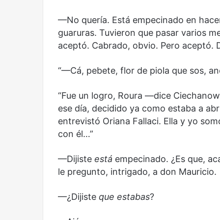
Años después
Olvido
—No quería. Está empecinado en hacer
guaruras. Tuvieron que pasar varios me
aceptó. Cabrado, obvio. Pero aceptó. D
“—Cá, pebete, flor de piola que sos, 
“Fue un logro, Roura —dice Ciechanowe
ese día, decidido ya como estaba a abri
entrevistó Oriana Fallaci. Ella y yo s
con él…”
—Dijiste
está
empecinado. ¿Es que, aca
le pregunto, intrigado, a don Mauricio.
—¿Dijiste
que estabas
?