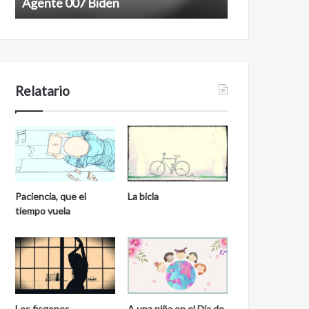
Agente 007 Biden
Film antineoli
Relatario
Paciencia, que el
La bicla
tiempo vuela
Los fisgones
A una niña en el Día de