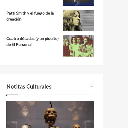
Patti Smith y el fuego de la
creación
Cuatro décadas (y un piquito)
de El Personal
Notitas Culturales
Cara
Minanbé,
a
la
cara
ciudad
con
maya
la
virgen