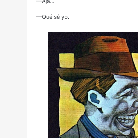
—Ajá…
—Qué sé yo.
Reformulación
Nueva
droga