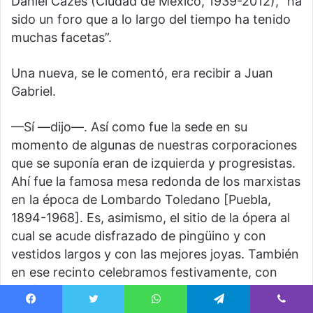
Daniel Cazés (Ciudad de México, 1939-2012), “ha
sido un foro que a lo largo del tiempo ha tenido
muchas facetas”.
Una nueva, se le comentó, era recibir a Juan
Gabriel.
—Sí —dijo—. Así como fue la sede en su
momento de algunas de nuestras corporaciones
que se suponía eran de izquierda y progresistas.
Ahí fue la famosa mesa redonda de los marxistas
en la época de Lombardo Toledano [Puebla,
1894-1968]. Es, asimismo, el sitio de la ópera al
cual se acude disfrazado de pingüino y con
vestidos largos y con las mejores joyas. También
en ese recinto celebramos festivamente, con
espíritu secularizador, el centenario de la muerte
de Marx. Bellas Artes es muchas cosas. De ahí
Facebook
Twitter
WhatsApp
Telegram
Viber