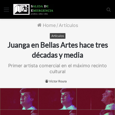
Menu
S
fo
Home
/
Artículos
Artículos
Juanga en Bellas Artes hace tres
décadas y media
Primer artista comercial en el máximo recinto
cultural
Víctor Roura