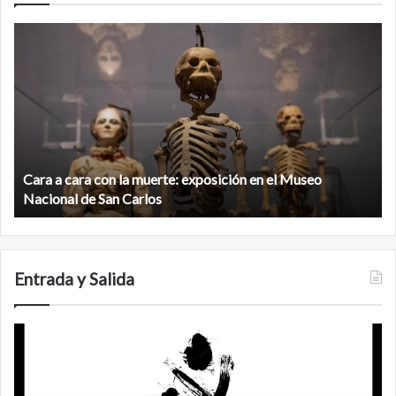
Cara
M
a
la
cara
c
con
m
la
v
muerte:
al
exposición
n
en
d
el
Cara a cara con la muerte: exposición en el Museo
la
Museo
b
Nacional de San Carlos
Nacional
d
de
C
San
Carlos
Entrada y Salida
Certezas
A
d