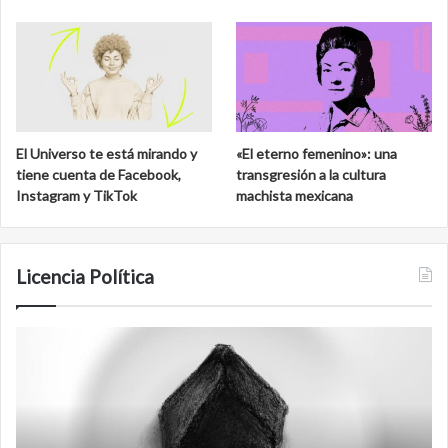
El Universo te está mirando y
«El eterno femenino»: una
tiene cuenta de Facebook,
transgresión a la cultura
Instagram y TikTok
machista mexicana
Licencia Política
Agente
F
007
an
Biden