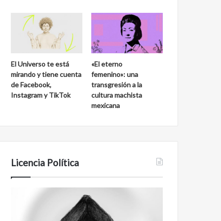
El Universo te está
«El eterno
mirando y tiene cuenta
femenino»: una
de Facebook,
transgresión a la
Instagram y TikTok
cultura machista
mexicana
Licencia Política
Agente
Film
007
antineoliberal
Biden