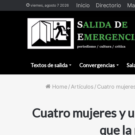
Inicio
Directorio
Ma
viernes, agosto 7 2026
Textos de salida
Convergencias
Sal
Home
/
Artículos
/
Cuatro mujeres
Cuatro mujeres y u
que la