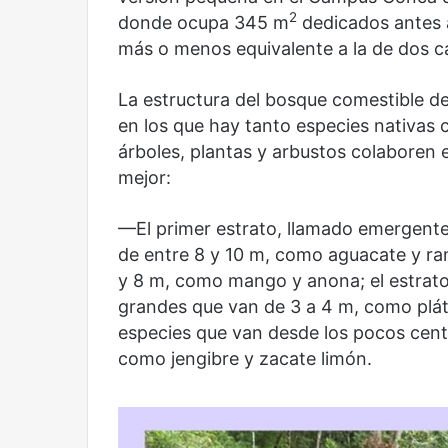
2
donde ocupa 345 m
dedicados antes a
más o menos equivalente a la de dos can
La estructura del bosque comestible de
Olvido
El dragón
en los que hay tanto especies nativas 
árboles, plantas y arbustos colaboren en
mejor:
—El primer estrato, llamado emergente,
de entre 8 y 10 m, como aguacate y ram
y 8 m, como mango y anona; el estrato
grandes que van de 3 a 4 m, como pláta
especies que van desde los pocos centí
como jengibre y zacate limón.