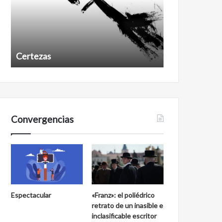
Certezas
Años despué
Convergencias
Espectacular
«Franz»: el poliédrico
retrato de un inasible e
inclasificable escritor