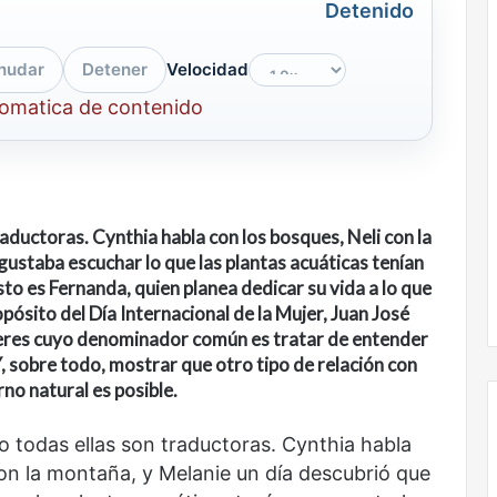
Detenido
nudar
Detener
Velocidad
tomatica de contenido
raductoras. Cynthia habla con los bosques, Neli con la
gustaba escuchar lo que las plantas acuáticas tenían
sto es Fernanda, quien planea dedicar su vida a lo que
pósito del
Día Internacional de la Mujer, Juan José
eres cuyo denominador común es tratar de
entender
, sobre todo, mostrar que
otro tipo de relación con
no natural es posible.
ro todas ellas son traductoras. Cynthia habla
con la montaña, y Melanie un día descubrió que
Nunca