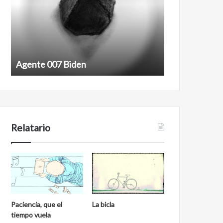
Agente 007 Biden
Film antineoli
Relatario
Paciencia, que el
La bicla
tiempo vuela