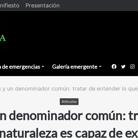
nifiesto
Presentación
a de emergencias
Galería emergente
Faceboo
Twitt
I
 y un denominador común: tratar de entender lo que 
Artículos
n denominador común: tr
 naturaleza es capaz de e