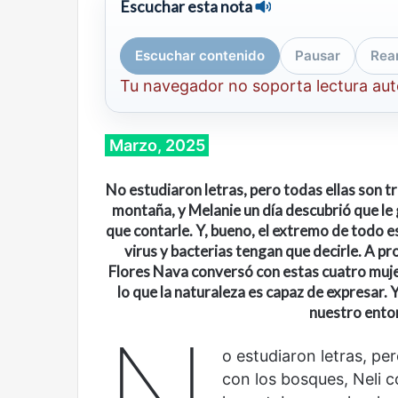
Escuchar esta nota
Escuchar contenido
Pausar
Rea
Tu navegador no soporta lectura au
Marzo, 2025
No estudiaron letras, pero todas ellas son t
montaña, y Melanie un día descubrió que le 
que contarle. Y, bueno, el extremo de todo e
virus y bacterias tengan que decirle.
A pro
Flores Nava conversó con estas cuatro muj
l
o que la naturaleza es capaz de expresar.
Y
nuestro entor
N
o estudiaron letras, pe
con los bosques, Neli 
Cine,
Abre