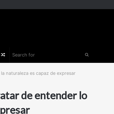
k
er
nstagram
Random
Search
Article
for
la naturaleza es capaz de expresar
atar de entender lo
xpresar