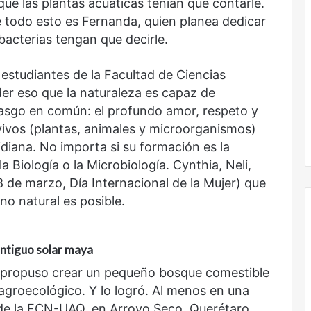
que las plantas acuáticas tenían que contarle.
más
e todo esto es Fernanda, quien planea dedicar
sin
 bacterias tengan que decirle.
todas
las
voces:
 estudiantes de la Facultad de Ciencias
la
r eso que la naturaleza es capaz de
onal
Nunca más sin todas las voces: la
diversidad
rasgo en común: el profundo amor, respeto y
un nuevo espacio
diversidad de la letras mexicanas en
de
ultura
una nueva colección digital
vivos (plantas, animales y microorganismos)
la
letras
diana. No importa si su formación es la
mexicanas
 Biología o la Microbiología. Cynthia, Neli,
en
 de marzo, Día Internacional de la Mujer) que
una
no natural es posible.
nueva
colección
digital
 antiguo solar maya
No
 propuso crear un pequeño bosque comestible
murió
de
groecológico. Y lo logró. Al menos en una
amor
e la FCN-UAQ, en Arroyo Seco, Querétaro,