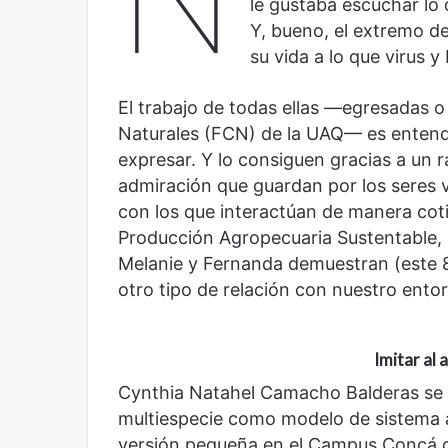
le gustaba escuchar lo 
futbol
la
Y, bueno, el extremo d
y
Sala
su vida a lo que virus y
América
Nacional
Latina:
Contemporánea,
una
un
El trabajo de todas ellas —egresadas o
mirada
nuevo
Naturales (FCN) de la UAQ— es entende
Abre la Sala Naci
diferente
espacio
expresar. Y lo consiguen gracias a un 
Cine, futbol y América Latina: una
Contemporánea, 
para
mirada diferente
para el arte y la c
admiración que guardan por los seres 
el
arte
con los que interactúan de manera coti
y
Producción Agropecuaria Sustentable, la
la
Melanie y Fernanda demuestran (este 8
cultura
otro tipo de relación con nuestro entor
Imitar al
Olvido
El
Cynthia Natahel Camacho Balderas se
dragón
multiespecie como modelo de sistema a
versión pequeña en el Campus Concá d