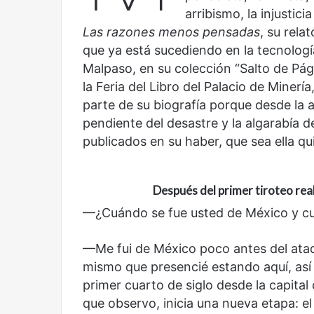
arribismo, la injustic
una
un
mirada
nuevo
Las razones menos pensadas
, su rela
Abre la Sala Naci
diferente
espacio
que ya está sucediendo en la tecnologí
Cine, futbol y América Latina: una
Contemporánea, 
para
Malpaso, en su colección “Salto de Pág
mirada diferente
para el arte y la c
el
la Feria del Libro del Palacio de Miner
arte
y
parte de su biografía porque desde la 
la
pendiente del desastre y la algarabía d
cultura
publicados en su haber, que sea ella qu
Después del primer tiroteo rea
Olvido
El
—¿Cuándo se fue usted de México y cuá
dragón
—Me fui de México poco antes del ata
mismo que presencié estando aquí, así 
primer cuarto de siglo desde la capital 
que observo, inicia una nueva etapa: 