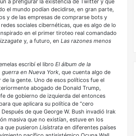
 a prefigurar la existencia de Twitter y que
odo el mundo podían decidirse, en gran parte,
icos y de las empresas de comprarse bots y
 redes sociales cibernéticas, que es algo de lo
 inspirado en el primer tiroteo real comandado
izzagate
y, a futuro, en
Las razones menos
melas escribí el libro
El álbum de la
la guerra en Nueva York
, que cuenta algo de
 de la gente. Uno de esos políticos fue el
osteriormente abogado de Donald Trump,
Obradorista
jefe de gobierno de izquierda del entonces
ara que aplicara su política de “cero
). Después de que George W. Bush invadió Irak
ón masiva que no existían, estuve en los
ra que pusieron
Lisístrata
en diferentes países
vimiento pacífico antisistémico Ocupa Wall