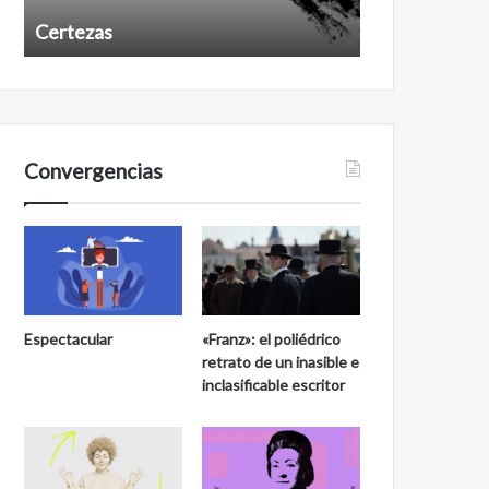
Certezas
Años despué
Convergencias
Espectacular
«Franz»: el poliédrico
retrato de un inasible e
inclasificable escritor