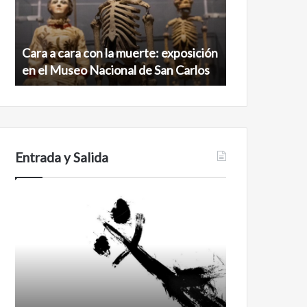
muerte:
al
exposición
norte
en
de
Cara a cara con la muerte: exposición
Minanbé, la c
el
la
en el Museo Nacional de San Carlos
norte de la b
Museo
biosfera
Nacional
de
de
Calakmul
San
Carlos
Entrada y Salida
Certezas
Años
después