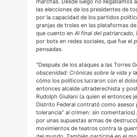
marchas. Desde luego no llegábamos aún
las elecciones de los presidentes de t
por la capacidad de los partidos polít
granjas de troles en las plataformas de
que cuento en
Al final del patriarcado
,
por bots en redes sociales, que fue el
p
pensadas.
“Después de los ataques a las Torres Ge
obscenidad: Crónicas sobre la vida y 
cómo los políticos lucraron con el dolor
entonces alcalde ultraderechista y p
Reformulación
Nueva
Rudolph Giuliani (a quien el entonces 
droga
Distrito Federal contrató como asesor p
tolerancia” al crimen: sin comentarios
por unas supuestas armas de destrucci
movimientos de teatros contra la guer
del mundo. También participé en el mo