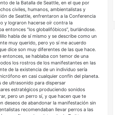
to de la Batalla de Seattle, en el que por
No murió de amor
chos civiles, humanos, ambientalistas y
ación de Seattle, enfrentaron a la Conferencia
 y lograron hacerse oír contra la
aba entonces “los globalifóbicos”, burlándose.
illo habla de sí mismo y se describe como un
te muy querido, pero yo sí me acuerdo
que dice son muy diferentes de las que hace.
e entonces, se hablaba con temor de una
todos los rostros de los manifestantes en las
te de la existencia de un individuo sería
icrófono en casi cualquier confín del planeta.
de ultrasonido para dispersar
gares estratégicos produciendo sonidos
ar, pero un perro sí, y que hacen que te
n deseos de abandonar la manifestación sin
entalistas recomendaban llevar perros a las