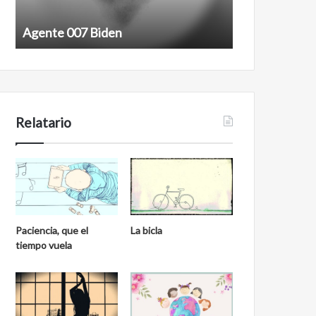
Agente 007 Biden
Film antineoli
Relatario
Paciencia, que el
La bicla
tiempo vuela