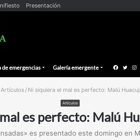
nifiesto
Presentación
a de emergencias
Galería emergente
Faceboo
Twitt
I
Artículos
/
Ni siquiera el mal es perfecto: Malú Huacuj
Artículos
l mal es perfecto: Malú Hu
sadas» es presentado este domingo en Min