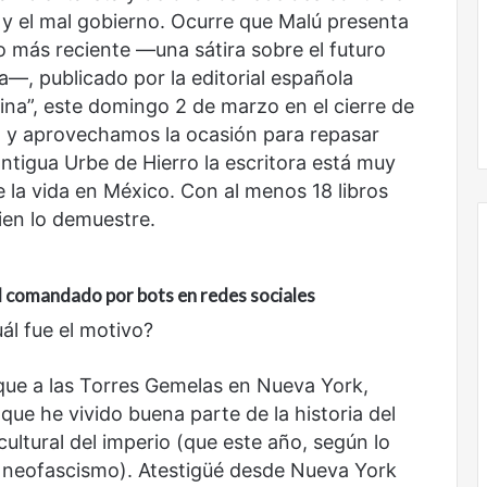
ia y el mal gobierno. Ocurre que Malú presenta
voces:
la
to más reciente —una sátira sobre el futuro
onal
Nunca más sin todas las voces: la
diversidad
a—, publicado por la editorial española
un nuevo espacio
diversidad de la letras mexicanas en
de
ina”, este domingo 2 de marzo en el cierre de
ultura
una nueva colección digital
la
ía, y aprovechamos la ocasión para repasar
letras
mexicanas
antigua Urbe de Hierro la escritora está muy
en
e la vida en México. Con al menos 18 libros
una
ien lo demuestre.
nueva
colección
digital
l comandado por bots en redes sociales
No
l fue el motivo?
murió
de
amor
que a las Torres Gemelas en Nueva York,
que he vivido buena parte de la historia del
cultural del imperio (que este año, según lo
el neofascismo). Atestigüé desde Nueva York