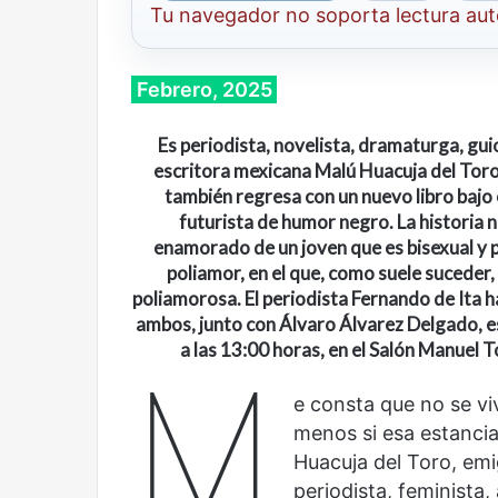
Tu navegador no soporta lectura au
Febrero, 2025
Es periodista, novelista, dramaturga, guio
escritora mexicana Malú Huacuja del Toro 
también regresa con un nuevo libro bajo 
futurista de humor negro. La historia 
enamorado de un joven que es bisexual y p
poliamor, en el que, como suele suceder,
poliamorosa. El periodista Fernando de Ita 
ambos, junto con Álvaro Álvarez Delgado, e
a las 13:00 horas, en el Salón Manuel To
M
Cine,
Abre
e consta que no se v
futbol
la
menos si esa estanci
y
Sala
Huacuja del Toro, emi
América
Nacional
periodista, feminista,
Latina:
Contemporánea,