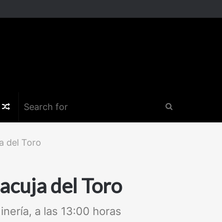
k
er
nstagram
Random
Search
Article
for
a del Toro
acuja del Toro
ería, a las 13:00 horas