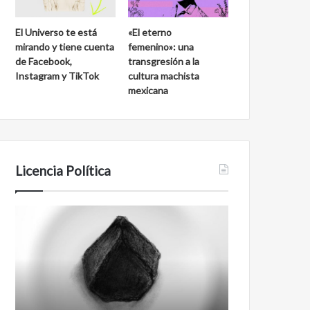
El Universo te está
«El eterno
mirando y tiene cuenta
femenino»: una
de Facebook,
transgresión a la
Instagram y TikTok
cultura machista
mexicana
Licencia Política
Agente
Film
007
antineoliberal
Biden