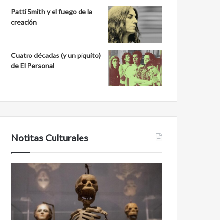
Patti Smith y el fuego de la
creación
Cuatro décadas (y un piquito)
de El Personal
Notitas Culturales
Cara
Minanbé,
a
la
cara
ciudad
con
maya
la
virgen
muerte:
al