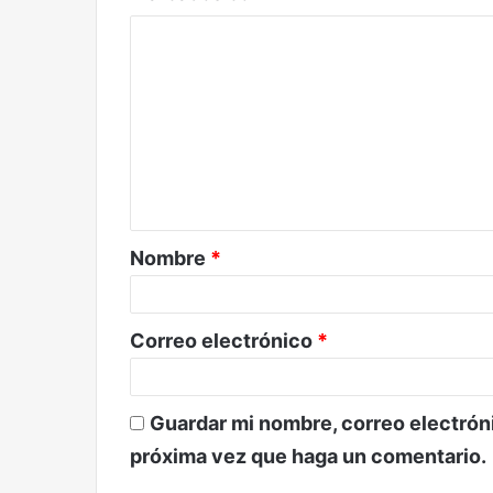
C
o
m
e
n
t
a
Nombre
*
r
i
o
Correo electrónico
*
*
Guardar mi nombre, correo electróni
próxima vez que haga un comentario.