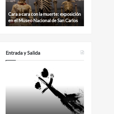
exposición
norte
en
de
Cara a cara con la muerte: exposición
Minanbé, la c
el
la
en el Museo Nacional de San Carlos
norte de la b
Museo
biosfera
Nacional
de
de
Calakmul
San
Carlos
Entrada y Salida
No
Feminismo
murió
de
amor