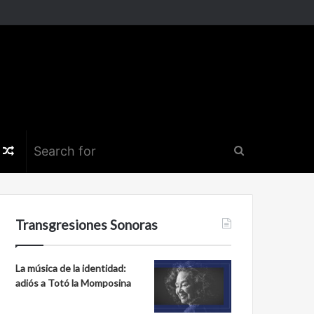
k
er
nstagram
Random
Search
Article
for
Transgresiones Sonoras
La música de la identidad:
adiós a Totó la Momposina