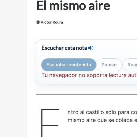
El mismo aire
mirada
nuevo
Abre la Sala Naci
diferente
espacio
Cine, futbol y América Latina: una
Contemporánea, 
para
Víctor Roura
mirada diferente
para el arte y la c
el
arte
y
la
Escuchar esta nota
cultura
Escuchar contenido
Pausar
Rea
Tu navegador no soporta lectura au
Años
Olvido
después
E
ntró al castillo sólo para
mismo aire que se colaba