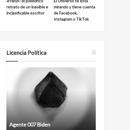
«Franz»: el poliédrico
El Universo te está
retrato de un inasible e
mirando y tiene cuenta
inclasificable escritor
de Facebook,
Instagram y TikTok
Licencia Política
Agente
Film
007
antineoliberal
Biden
Agente 007 Biden
Film antineoli