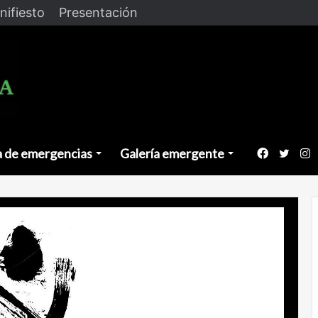
nifiesto
Presentación
a de emergencias
Galería emergente
Faceboo
Twitt
I