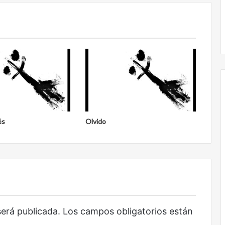
Obradorista
és
Olvido
será publicada.
Los campos obligatorios están
Obradorista