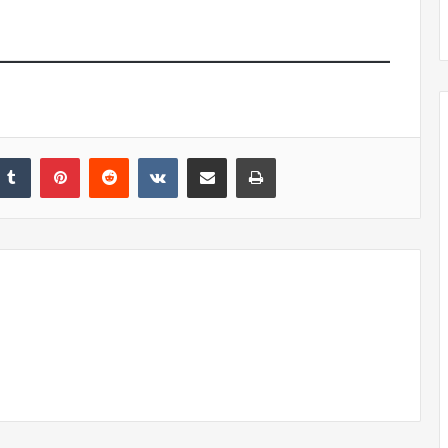
El dragón
nkedIn
Tumblr
Pinterest
Reddit
VKontakte
Share via Email
Print