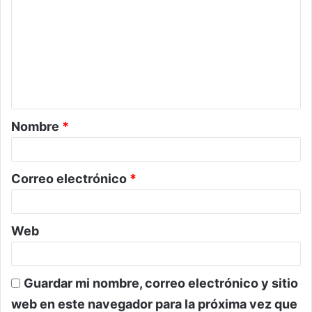
o
m
e
n
t
a
Nombre
*
r
i
o
Correo electrónico
*
*
Web
Guardar mi nombre, correo electrónico y sitio
web en este navegador para la próxima vez que