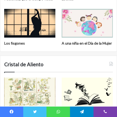
Los fisgones
A una niña en el Día de la Mujer
Cristal de Aliento
La dichosa culpa
Tu destino está escrito en el
Facebook
Twitter
WhatsApp
Telegram
Viber