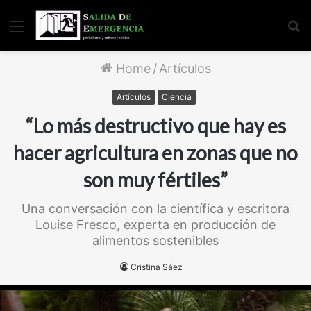
Menu
S
fo
Home
/
Artículos
Artículos
Ciencia
“Lo más destructivo que hay es
hacer agricultura en zonas que no
son muy fértiles”
Una conversación con la científica y escritora
Louise Fresco, experta en producción de
alimentos sostenibles
Cristina Sáez