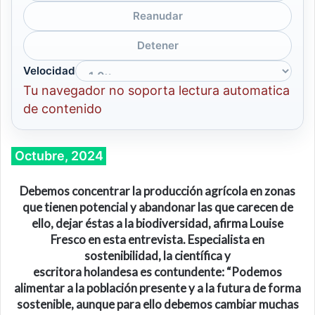
Reanudar
Detener
Velocidad
Tu navegador no soporta lectura automatica
de contenido
Octubre, 2024
D
ebemos concentrar
l
a producción agrícola
en
zonas
que tienen potencial y abandonar las que carecen de
ello
,
dejar
éstas
a la biodiversidad
, afirma Louise
Fresco
en esta entrevista.
E
specialista en
sostenibilidad
,
l
a
científica y
escritora
holandesa
es
contundente:
“Podemos
alimentar a la población presente y a la futura de forma
sostenible, aunque para ello debemos cambiar muchas