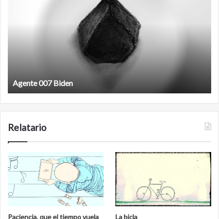
antineoliberal
Film antineoliberal
Relatario
Paciencia, que el tiempo vuela
La bicla