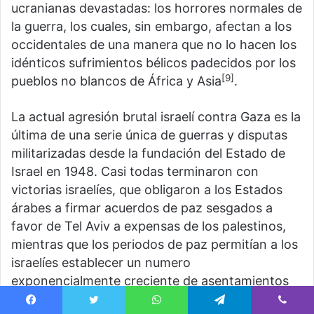
ucranianas devastadas: los horrores normales de
la guerra, los cuales, sin embargo, afectan a los
occidentales de una manera que no lo hacen los
idénticos sufrimientos bélicos padecidos por los
[9]
pueblos no blancos de África y Asia
.
La actual agresión brutal israelí contra Gaza es la
última de una serie única de guerras y disputas
militarizadas desde la fundación del Estado de
Israel en 1948. Casi todas terminaron con
victorias israelíes, que obligaron a los Estados
árabes a firmar acuerdos de paz sesgados a
favor de Tel Aviv a expensas de los palestinos,
mientras que los periodos de paz permitían a los
israelíes establecer un numero
exponencialmente creciente de asentamientos
en los territorios ocupados. Las diferencias
Facebook
Twitter
WhatsApp
Telegram
Viber