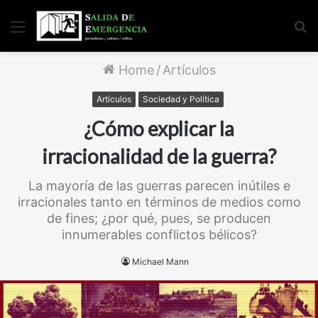
Menu
S
fo
Home
/
Artículos
Artículos
Sociedad y Política
¿Cómo explicar la
irracionalidad de la guerra?
La mayoría de las guerras parecen inútiles e
irracionales tanto en términos de medios como
de fines; ¿por qué, pues, se producen
innumerables conflictos bélicos?
Michael Mann