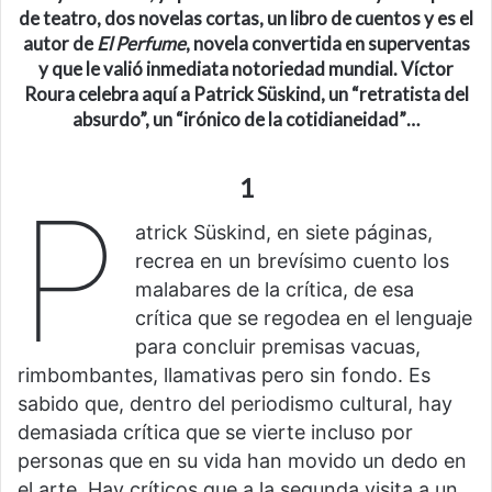
de
teatro
, dos novelas cortas, un libro de cuentos
y es el
autor de
El Perfume
,
novela
convertida en superventas
y que le valió inmediata notoriedad mundial. Víctor
Roura celebra aquí a
Patrick Süskind
, un “r
etratista del
absurdo
”
,
un
“
irónico de la cotidianeidad
”…
1
P
atrick Süskind, en siete páginas,
recrea en un brevísimo cuento los
malabares de la crítica, de esa
crítica que se regodea en el lenguaje
para concluir premisas vacuas,
rimbombantes, llamativas pero sin fondo. Es
sabido que, dentro del periodismo cultural, hay
demasiada crítica que se vierte incluso por
personas que en su vida han movido un dedo en
el arte. Hay críticos que a la segunda visita a un