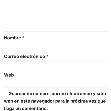
m
e
n
t
a
Nombre
*
r
i
o
Correo electrónico
*
*
Web
Guardar mi nombre, correo electrónico y sitio
web en este navegador para la próxima vez que
haga un comentario.