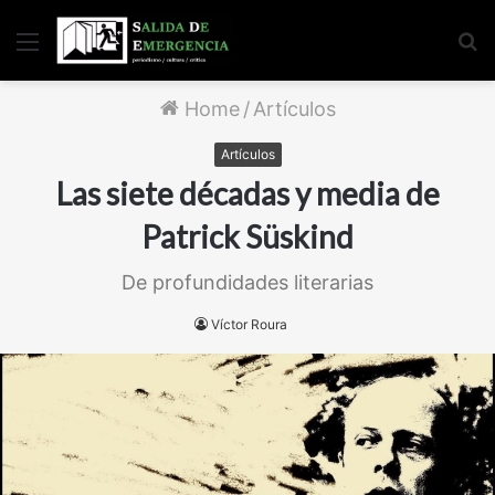
Menu
S
fo
Home
/
Artículos
Artículos
Las siete décadas y media de
Patrick Süskind
De profundidades literarias
Víctor Roura