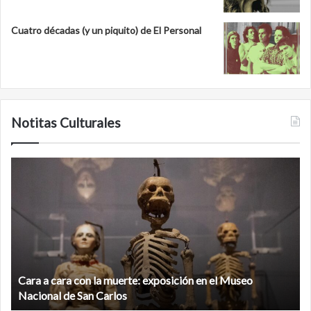
Cuatro décadas (y un piquito) de El Personal
Notitas Culturales
Cara
M
a
la
cara
c
con
m
la
v
muerte:
al
exposición
n
en
d
el
Cara a cara con la muerte: exposición en el Museo
la
Museo
b
Nacional de San Carlos
Nacional
d