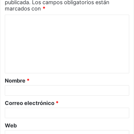
publicada.
Los campos obligatorios están
marcados con
*
C
o
m
e
n
t
a
Nombre
*
r
i
o
Correo electrónico
*
*
Web