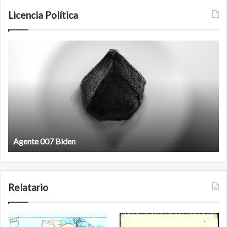
Licencia Política
Agente
F
007
an
Biden
Agente 007 Biden
Relatario