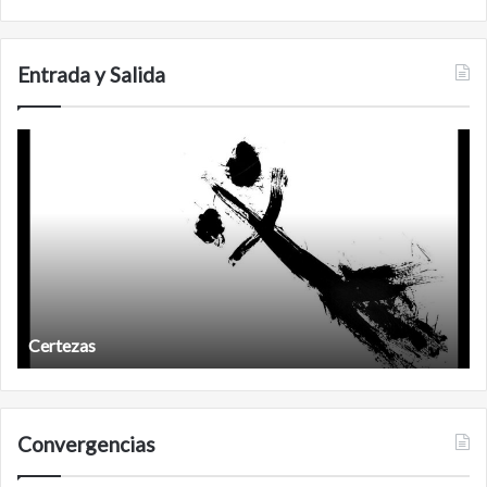
de
C
San
Carlos
Entrada y Salida
Certezas
A
d
Certezas
Convergencias