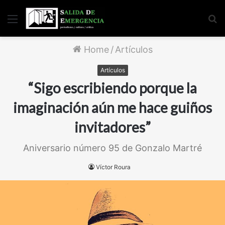
Menu
S
fo
Home
/
Artículos
Artículos
“Sigo escribiendo porque la
imaginación aún me hace guiños
invitadores”
Aniversario número 95 de Gonzalo Martré
Víctor Roura