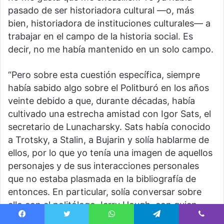
pasado de ser historiadora cultural —o, más
bien, historiadora de instituciones culturales— a
trabajar en el campo de la historia social. Es
decir, no me había mantenido en un solo campo.
“Pero sobre esta cuestión específica, siempre
había sabido algo sobre el Politburó en los años
veinte debido a que, durante décadas, había
cultivado una estrecha amistad con Igor Sats, el
secretario de Lunacharsky. Sats había conocido
a Trotsky, a Stalin, a Bujarin y solía hablarme de
ellos, por lo que yo tenía una imagen de aquellos
personajes y de sus interacciones personales
que no estaba plasmada en la bibliografía de
entonces. En particular, solía conversar sobre
ello con el politólogo Jerry Hough, con quien
entonces estaba casada. Jerry siempre me
Facebook
Twitter
WhatsApp
Telegram
Viber