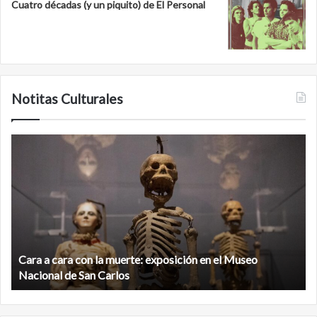
Cuatro décadas (y un piquito) de El Personal
Notitas Culturales
Cara
M
a
la
cara
c
con
m
la
v
muerte:
al
exposición
n
en
d
el
Cara a cara con la muerte: exposición en el Museo
la
Museo
b
Nacional de San Carlos
Nacional
d
de
C