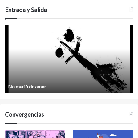
San
Carlos
Entrada y Salida
No
F
murió
de
amor
No murió de amor
Convergencias