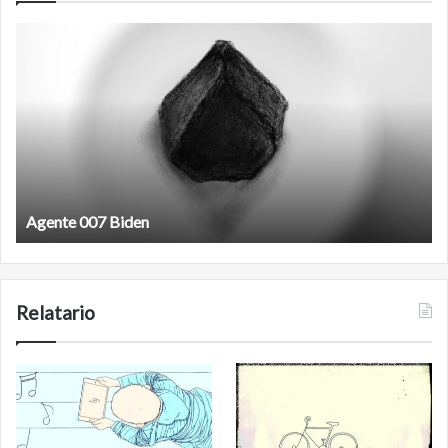
Agente
F
007
an
Biden
Agente 007 Biden
Relatario