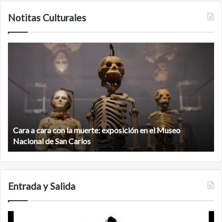
Notitas Culturales
Cara
M
a
la
cara
c
con
m
la
v
muerte:
al
exposición
n
en
d
el
Cara a cara con la muerte: exposición en el Museo
la
Museo
b
Nacional de San Carlos
Nacional
d
de
C
San
Carlos
Entrada y Salida
No
F