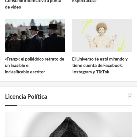
Consumo informativo a punta
Espectacular
de video
«Franz»: el poliédrico retrato de
El Universo te está mirando y
un inasible e
tiene cuenta de Facebook,
inclasificable escritor
Instagram y TikTok
Licencia Política
Agente
F
007
an
Biden