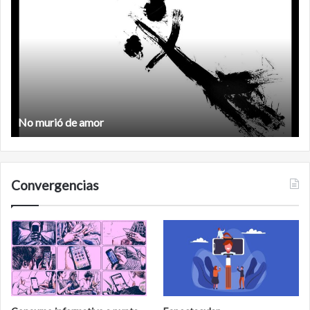
murió
de
amor
No murió de amor
Convergencias