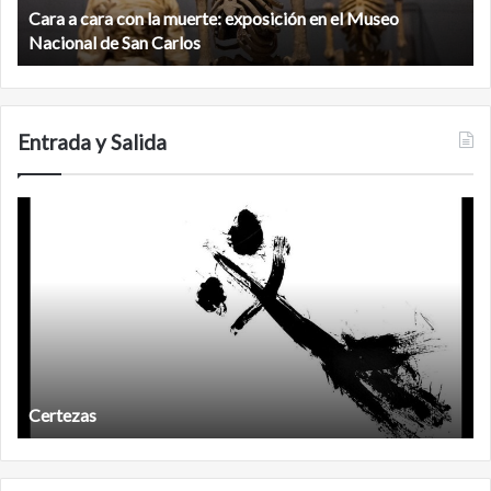
el
Cara a cara con la muerte: exposición en el Museo
la
Museo
b
Nacional de San Carlos
Nacional
d
de
C
San
Carlos
Entrada y Salida
Certezas
A
d
Certezas