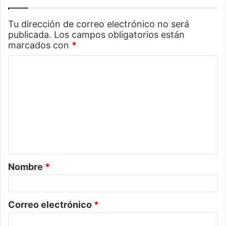
Tu dirección de correo electrónico no será
publicada.
Los campos obligatorios están
marcados con
*
C
o
m
e
n
t
a
Nombre
*
r
i
o
Correo electrónico
*
*