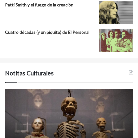
Patti Smith y el fuego de la creación
Cuatro décadas (y un piquito) de El Personal
Notitas Culturales
Cara
M
a
la
cara
c
con
m
la
v
muerte:
al
exposición
n
en
d