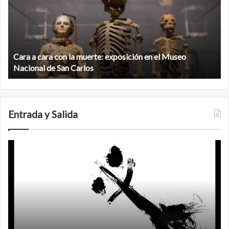
con
m
la
v
muerte:
al
exposición
n
en
d
el
Cara a cara con la muerte: exposición en el Museo
la
Museo
b
Nacional de San Carlos
Nacional
d
de
C
San
Carlos
Entrada y Salida
Certezas
A
d