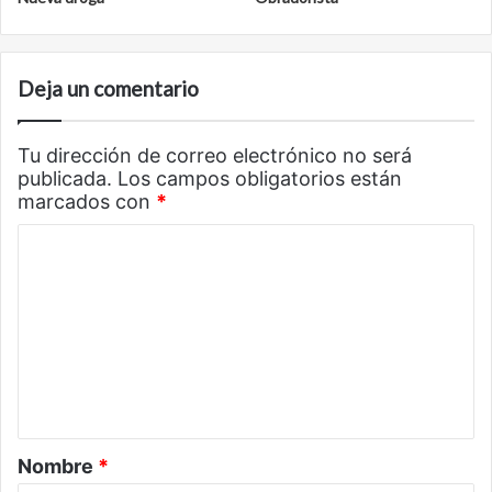
Deja un comentario
Tu dirección de correo electrónico no será
publicada.
Los campos obligatorios están
marcados con
*
C
o
m
e
n
t
a
Nombre
*
r