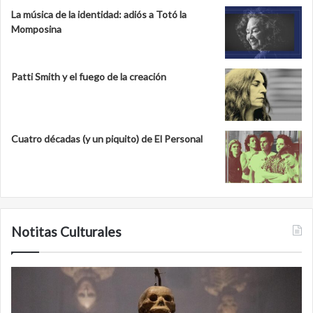
La música de la identidad: adiós a Totó la
Momposina
Patti Smith y el fuego de la creación
Cuatro décadas (y un piquito) de El Personal
Notitas Culturales
Cara
M
a
la
cara
c