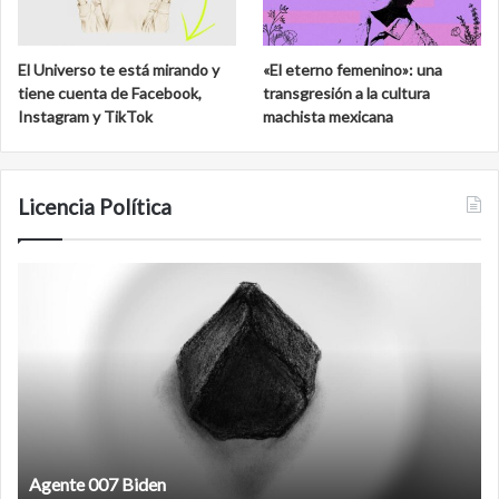
El Universo te está mirando y
«El eterno femenino»: una
tiene cuenta de Facebook,
transgresión a la cultura
Instagram y TikTok
machista mexicana
Licencia Política
Agente
F
007
an
Biden
Agente 007 Biden