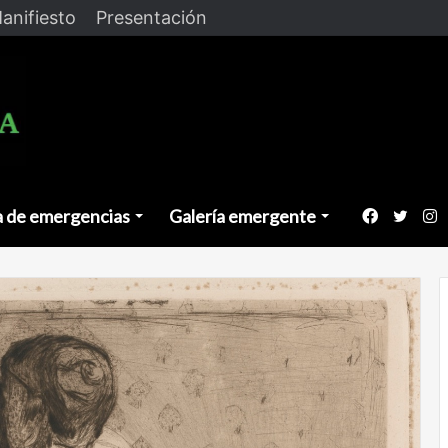
anifiesto
Presentación
a de emergencias
Galería emergente
Faceboo
Twitt
I