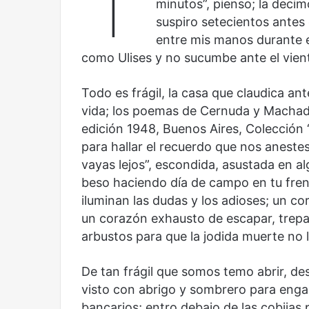
minutos”, pienso; la decim
Olvido
El dragón
suspiro setecientos antes
entre mis manos durante el
como Ulises y no sucumbe ante el vient
Todo es frágil, la casa que claudica an
vida; los poemas de Cernuda y Machado,
edición 1948, Buenos Aires, Colección 
para hallar el recuerdo que nos anestes
vayas lejos”, escondida, asustada en al
beso haciendo día de campo en tu fren
iluminan las dudas y los adioses; un co
un corazón exhausto de escapar, trepa
arbustos para que la jodida muerte no lo
De tan frágil que somos temo abrir, des
visto con abrigo y sombrero para engañ
bancarios; entro debajo de las cobijas