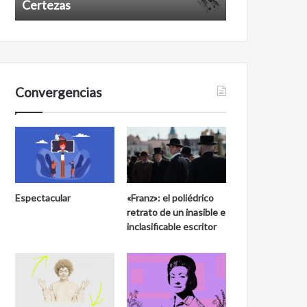
Certezas
Años despué
Convergencias
Espectacular
«Franz»: el poliédrico
retrato de un inasible e
inclasificable escritor