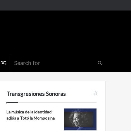
k
er
nstagram
Random
Search
Article
for
Transgresiones Sonoras
La música de la identidad:
adiós a Totó la Momposina