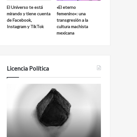
El Universo te está
«El eterno
mirando y tiene cuenta
femenino»: una
de Facebook,
transgresión a la
Instagram y TikTok
cultura machista
mexicana
Licencia Política
Agente
Film
007
antineoliberal
Biden