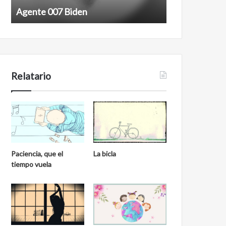
Agente 007 Biden
Film antineoli
Relatario
Paciencia, que el
La bicla
tiempo vuela