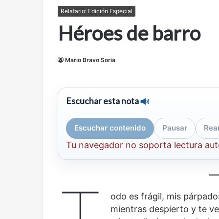
mirada
nuevo
Relatario: Edición Especial
Abre la Sala Naci
diferente
espacio
Héroes de barro
Cine, futbol y América Latina: una
Contemporánea, 
para
mirada diferente
para el arte y la c
el
arte
y
Mario Bravo Soria
la
cultura
Escuchar esta nota
Escuchar contenido
Pausar
Rea
Olvido
El
dragón
Tu navegador no soporta lectura au
T
odo es frágil, mis párpad
mientras despierto y te ve