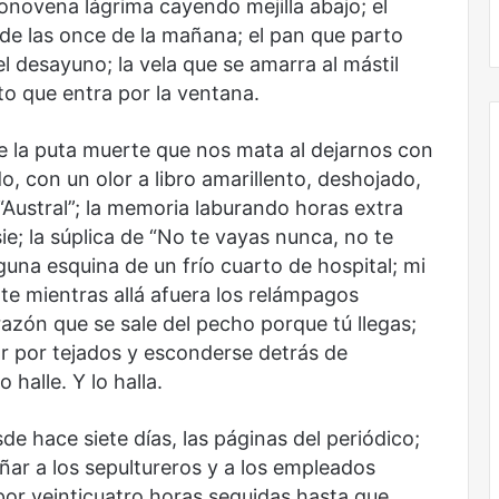
onovena lágrima cayendo mejilla abajo; el
No murió de amor
 de las once de la mañana; el pan que parto
 desayuno; la vela que se amarra al mástil
o que entra por la ventana.
te la puta muerte que nos mata al dejarnos con
 con un olor a libro amarillento, deshojado,
“Austral”; la memoria laburando horas extra
ie; la súplica de “No te vayas nunca, no te
guna esquina de un frío cuarto de hospital; mi
te mientras allá afuera los relámpagos
razón que se sale del pecho porque tú llegas;
r por tejados y esconderse detrás de
 halle. Y lo halla.
de hace siete días, las páginas del periódico;
ar a los sepultureros y a los empleados
 por veinticuatro horas seguidas hasta que