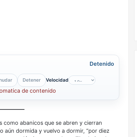
la
onal
Nunca más sin todas las voces: la
diversidad
un nuevo espacio
diversidad de la letras mexicanas en
de
ultura
una nueva colección digital
la
letras
mexicanas
en
una
nueva
colección
Detenido
digital
nudar
Detener
Velocidad
No
murió
tomatica de contenido
de
amor
os como abanicos que se abren y cierran
o aún dormida y vuelvo a dormir, “por diez