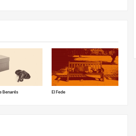
de Benarés
El Fede