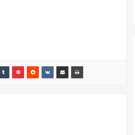
nkedIn
Tumblr
Pinterest
Reddit
VKontakte
Share via Email
Print