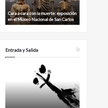
exposición
norte
en
de
Cara a cara con la muerte: exposición
Minanbé, la c
el
la
en el Museo Nacional de San Carlos
norte de la b
Museo
biosfera
Nacional
de
de
Calakmul
San
Carlos
Entrada y Salida
Certezas
Años
después