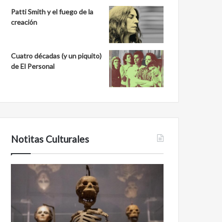
Patti Smith y el fuego de la
creación
Cuatro décadas (y un piquito)
de El Personal
Notitas Culturales
Cara
Minanbé,
a
la
cara
ciudad
con
maya
la
virgen
muerte:
al