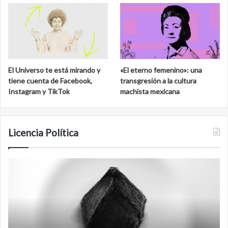
El Universo te está mirando y
«El eterno femenino»: una
tiene cuenta de Facebook,
transgresión a la cultura
Instagram y TikTok
machista mexicana
Licencia Política
Agente
F
007
an
Biden