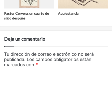
Pastor Cervera, un cuarto de
Aquiestancia
siglo después
Deja un comentario
Tu dirección de correo electrónico no será
publicada.
Los campos obligatorios están
marcados con
*
C
o
m
e
n
t