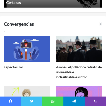
Años después
Convergencias
Espectacular
«Franz»: el poliédrico retrato de
un inasible e
inclasificable escritor
Facebook
Twitter
WhatsApp
Telegram
Viber