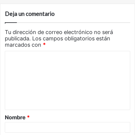
Deja un comentario
Tu dirección de correo electrónico no será
publicada.
Los campos obligatorios están
marcados con
*
C
o
m
e
n
t
a
Nombre
*
r
i