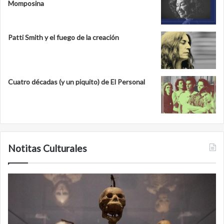
Momposina
Patti Smith y el fuego de la creación
Cuatro décadas (y un piquito) de El Personal
Notitas Culturales
Cara
M
a
la
cara
c
con
m
la
v