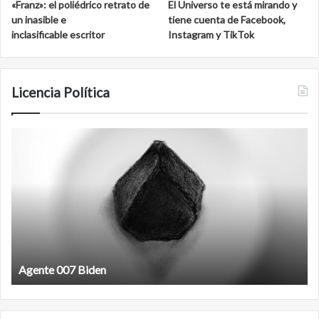
«Franz»: el poliédrico retrato de
El Universo te está mirando y
un inasible e
tiene cuenta de Facebook,
inclasificable escritor
Instagram y TikTok
Licencia Política
Agente
F
007
an
Biden
Agente 007 Biden