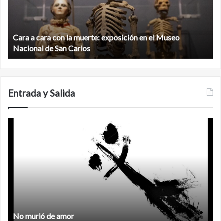
muerte:
al
exposición
n
en
d
el
Cara a cara con la muerte: exposición en el Museo
la
Museo
b
Nacional de San Carlos
Nacional
d
de
C
San
Carlos
Entrada y Salida
No
F
murió
de
amor
No murió de amor