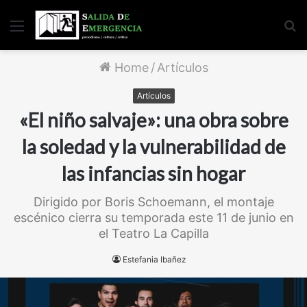
Menu
S
fo
Home
/
Artículos
Artículos
«El niño salvaje»: una obra sobre
la soledad y la vulnerabilidad de
las infancias sin hogar
Dirigido por Boris Schoemann, el montaje
escénico cierra su temporada este 11 de junio en
el Teatro La Capilla
Estefania Ibañez