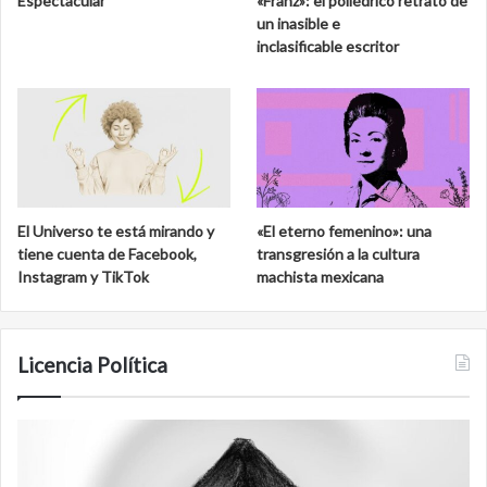
Espectacular
«Franz»: el poliédrico retrato de
un inasible e
inclasificable escritor
El Universo te está mirando y
«El eterno femenino»: una
tiene cuenta de Facebook,
transgresión a la cultura
Instagram y TikTok
machista mexicana
Licencia Política
Film
antineoliberal