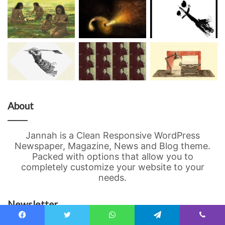
About
Jannah is a Clean Responsive WordPress
Newspaper, Magazine, News and Blog theme.
Packed with options that allow you to
completely customize your website to your
needs.
Newsletter
Facebook
Twitter
WhatsApp
Telegram
Viber