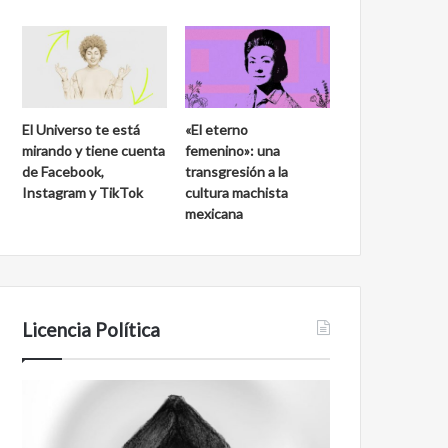
El Universo te está
«El eterno
mirando y tiene cuenta
femenino»: una
de Facebook,
transgresión a la
Instagram y TikTok
cultura machista
mexicana
Licencia Política
Agente
Film
007
antineoliberal
Biden