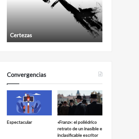
Certezas
Años despué
Convergencias
Espectacular
«Franz»: el poliédrico
retrato de un inasible e
inclasificable escritor