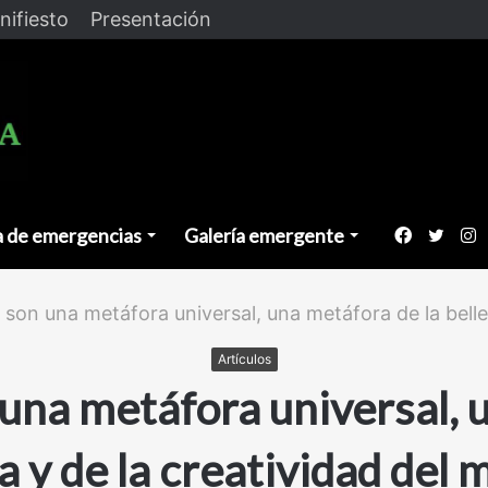
nifiesto
Presentación
a de emergencias
Galería emergente
Faceboo
Twitt
I
s son una metáfora universal, una metáfora de la bell
Artículos
 una metáfora universal, 
a y de la creatividad del