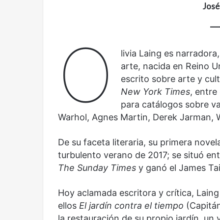
José
futbol
la
y
Sala
América
Nacional
O
Latina:
Contemporánea,
una
un
livia Laing es narradora, 
mirada
nuevo
arte, nacida en Reino Un
Abre la Sala Naci
diferente
espacio
Cine, futbol y América Latina: una
Contemporánea, 
escrito sobre arte y cul
para
mirada diferente
para el arte y la c
New York Times
, entr
el
arte
para catálogos sobre v
y
Warhol, Agnes Martin, Derek Jarman, W
la
cultura
De su faceta literaria, su primera novel
turbulento verano de 2017; se situó entr
The Sunday Times
y ganó el James Tai
Olvido
El
Hoy aclamada escritora y crítica, Laing 
dragón
ellos
El jardín contra el tiempo
(Capitán
la restauración de su propio jardín, un v