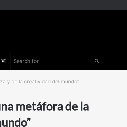
k
er
nstagram
Random
Search
Article
for
eza y de la creatividad del mundo”
una metáfora de la
 mundo”