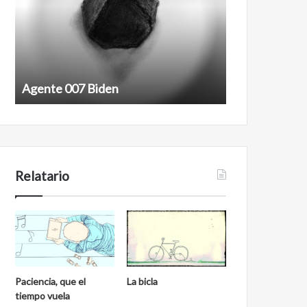
Agente 007 Biden
Film antineoli
Relatario
Paciencia, que el
La bicla
tiempo vuela