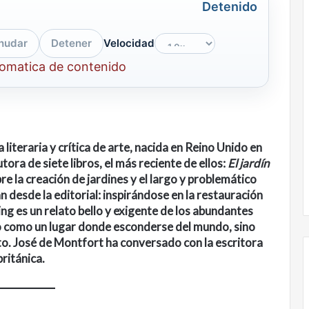
Detenido
nudar
Detener
Velocidad
tomatica de contenido
a literaria y crítica de arte, nacida en Reino Unido en
ora de siete libros, el más reciente de ellos:
El jardín
re la creación de jardines y el largo y problemático
n desde la editorial: inspirándose en la restauración
aing es un relato bello y exigente de los abundantes
 no como un lugar donde esconderse del mundo, sino
o. José de Montfort ha conversado con la escritora
británica.
Nunca