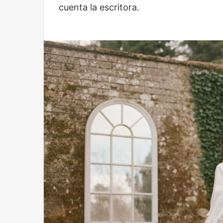
cuenta la escritora.
Reformulación
Nueva
droga