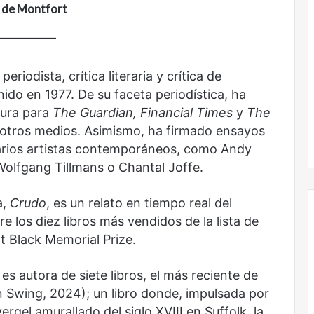
 de Montfort
más
sin
todas
las
voces:
periodista, crítica literaria y crítica de
la
ido en 1977. De su faceta periodística, ha
onal
Nunca más sin todas las voces: la
diversidad
un nuevo espacio
diversidad de la letras mexicanas en
tura para
The Guardian,
Financial Times
y
The
de
ultura
una nueva colección digital
e otros medios. Asimismo, ha firmado ensayos
la
letras
arios artistas contemporáneos, como Andy
mexicanas
olfgang Tillmans o Chantal Joffe.
en
una
a,
Crudo
, es un relato en tiempo real del
nueva
colección
e los diez libros más vendidos de la lista de
digital
t Black Memorial Prize.
No
es autora de siete libros, el más reciente de
murió
de
 Swing, 2024); un libro donde, impulsada por
amor
ergel amurallado del siglo XVIII en Suffolk, la