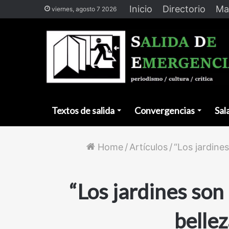
Inicio
Directorio
Ma
viernes, agosto 7 2026
Textos de salida
Convergencias
Sal
Home
/
Artículos
/
“Los jardine
“Los jardines son
bellez