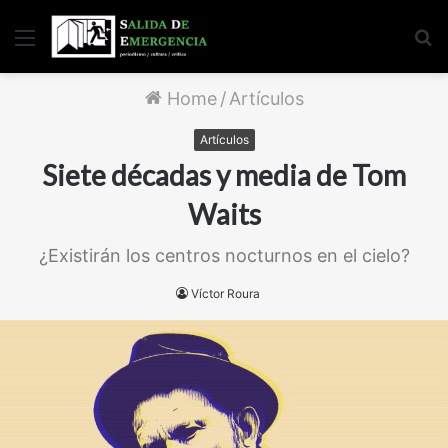
Menu
S
fo
Home
/
Artículos
Artículos
Siete décadas y media de Tom
Waits
¿Existirán los centros nocturnos en el cielo?
Víctor Roura