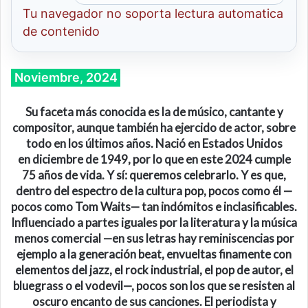
Tu navegador no soporta lectura automatica
de contenido
Noviembre, 2024
Su faceta más conocida es la
de
músico, cantante y
compositor, aunque también ha ejercido de actor, sobre
todo en los últimos años. Nació en
Estados Unidos
en
diciembre de 1949, por lo que en este 2024 cumple
75 años de vida. Y sí: queremos celebrarlo.
Y es que,
dentro del espectro de la cultura pop,
p
oco
s
como él
—
pocos como Tom Waits
—
tan indómito
s
e
inclasificable
s.
Influenciado a partes iguales por la literatura y la música
menos comercial
—
en sus letras hay reminiscencias por
ejemplo a la generación beat, envueltas finamente con
elementos del jazz, el rock industrial, el pop de autor, el
bluegrass o el vodevil
—
,
pocos son los que se resisten
al
oscuro encanto de sus canciones
. El periodista y