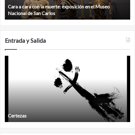
en
d
el
Cara a cara con la muerte: exposición en el Museo
la
Museo
b
Nacional de San Carlos
Nacional
d
de
C
San
Carlos
Entrada y Salida
Certezas
A
d
Certezas