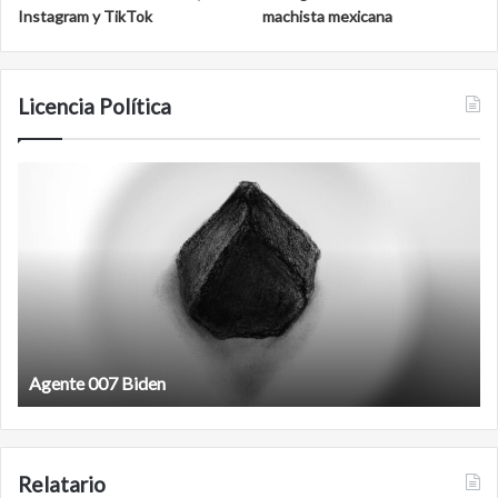
Instagram y TikTok
machista mexicana
Licencia Política
Agente
F
007
an
Biden
Agente 007 Biden
Relatario