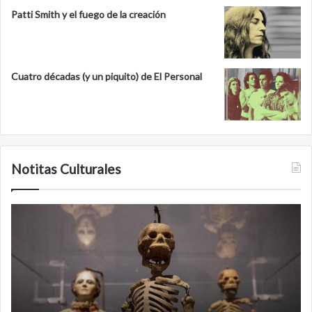
Patti Smith y el fuego de la creación
Cuatro décadas (y un piquito) de El Personal
Notitas Culturales
Cara
M
a
la
cara
c
con
m
la
v
muerte:
al
exposición
n