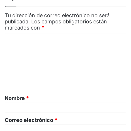
Tu dirección de correo electrónico no será
publicada.
Los campos obligatorios están
marcados con
*
C
o
m
e
n
t
a
Nombre
*
r
i
o
Correo electrónico
*
*