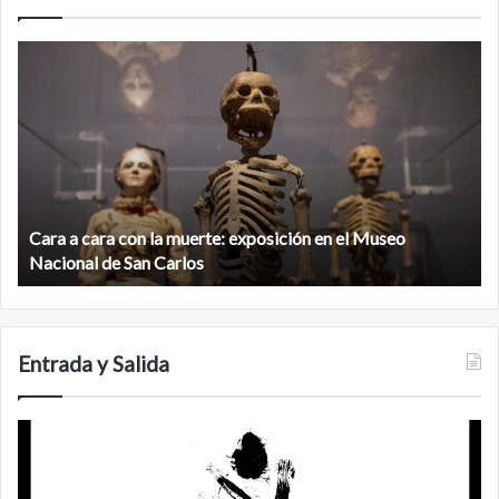
Minanbé,
la
ciudad
maya
virgen
al
norte
de
n la muerte: exposición en el Museo
la
Minanbé, la ciudad 
biosfera
an Carlos
Calakmul
de
Calakmul
Entrada y Salida
Feminis