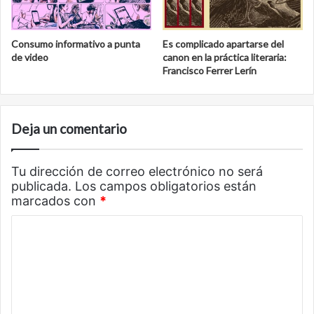
Consumo informativo a punta
Es complicado apartarse del
de video
canon en la práctica literaria:
Francisco Ferrer Lerín
Deja un comentario
Tu dirección de correo electrónico no será
publicada.
Los campos obligatorios están
marcados con
*
C
o
m
e
n