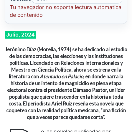
Tu navegador no soporta lectura automatica
de contenido
Julio, 2024
Jerónimo Díaz (Morelia, 1974)
s
e ha dedicado al estudio
de las democracias, las elecciones y las instituciones
políticas.
L
icenciado en Relaciones Internacionales y
Maestro en Ciencia Política
, a
hora
se estrena en la
literatura
con
Atentado en Palacio
, en donde narra
la
historia de un intento de magnicidio en plena etapa
electoral contra el presidente Dámaso Pastor, un líder
populista
que quiere
trascender
en la historia
a toda
costa.
El periodista
Ariel Ruiz
reseña esta novela que
coquetea con la realidad política mexicana, “
una ficción
que a veces parece quedarse corta
”
.
e las novelas publicadas por