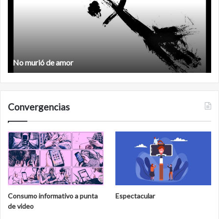
urió de amor
Feminism
Convergencias
Consumo informativo a punta
Espectacular
de video