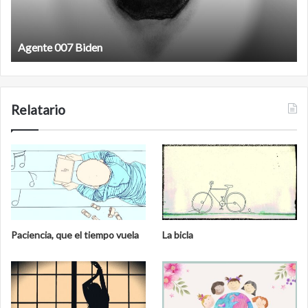
te 007 Biden
Film antin
Relatario
Paciencia, que el tiempo vuela
La bicla