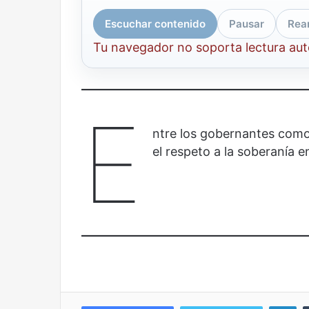
Años después
Olvido
Escuchar contenido
Pausar
Rea
Tu navegador no soporta lectura au
E
ntre los gobernantes como
el respeto a la soberanía e
Li