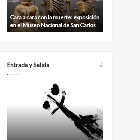
exposición
norte
en
de
Cara a cara con la muerte: exposición
Minanbé, la c
el
la
en el Museo Nacional de San Carlos
norte de la b
Museo
biosfera
Nacional
de
de
Calakmul
San
Carlos
Entrada y Salida
No
Feminismo
murió
de
amor