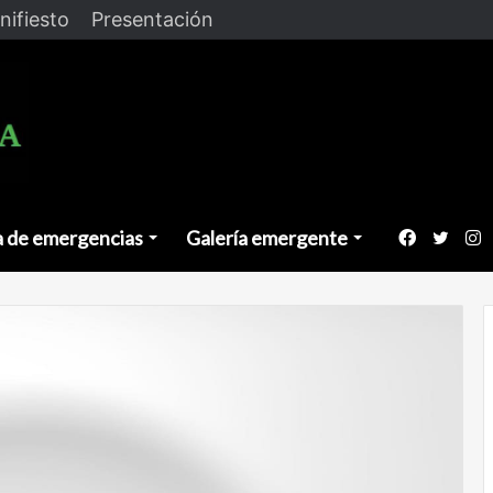
nifiesto
Presentación
a de emergencias
Galería emergente
Faceboo
Twitt
I