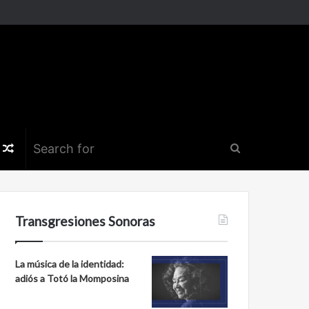
k
er
nstagram
Random
Search
Article
for
Transgresiones Sonoras
La música de la identidad:
adiós a Totó la Momposina