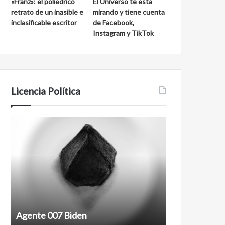
«Franz»: el poliédrico
El Universo te está
retrato de un inasible e
mirando y tiene cuenta
inclasificable escritor
de Facebook,
Instagram y TikTok
Licencia Política
Agente
Film
007
antineoliberal
Biden
Agente 007 Biden
Film antineoli