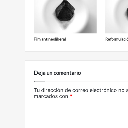
Film antineoliberal
Reformulaci
Deja un comentario
Tu dirección de correo electrónico no 
marcados con
*
C
o
m