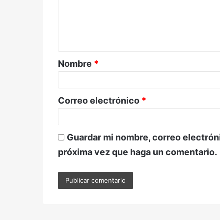
e
n
t
a
Nombre
*
r
i
o
Correo electrónico
*
*
Guardar mi nombre, correo electróni
próxima vez que haga un comentario.