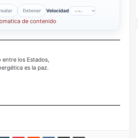
El dragón
nudar
Detener
Velocidad
tomatica de contenido
 entre los Estados,
nergética es la paz.
nkedIn
Tumblr
Pinterest
Reddit
VKontakte
Share via Email
Print