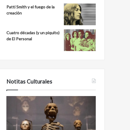
Patti Smith y el fuego de la
creación
Cuatro décadas (y un piquito)
de El Personal
Notitas Culturales
Cara
Minanbé,
a
la
cara
ciudad
con
maya
la
virgen
muerte:
al