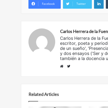
Facebook
Twitter
Carlos Herrera de la Fue
Carlos Herrera de la Fu
escritor, poeta y period
de un sueño', 'Presencia
y dos ensayos ('Ser y d
Reformulación
Nueva
también a la docencia un
droga
Twitter
Website
Related Articles
Reformulación
Nueva droga