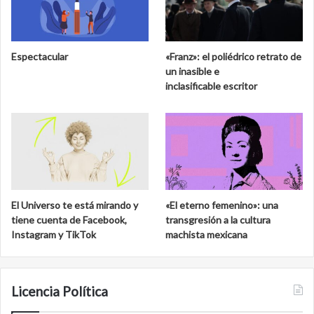
M
l
u
a
s
b
e
i
Espectacular
«Franz»: el poliédrico retrato de
o
o
un inasible e
N
s
inclasificable escritor
a
f
c
e
i
r
o
a
n
d
a
e
l
C
d
a
El Universo te está mirando y
«El eterno femenino»: una
e
l
tiene cuenta de Facebook,
transgresión a la cultura
S
a
Instagram y TikTok
machista mexicana
a
k
n
m
C
u
a
l
Licencia Política
r