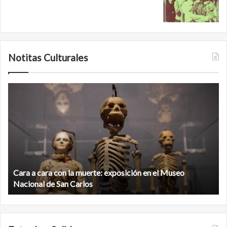
Notitas Culturales
C
M
a
i
r
n
a
a
a
n
c
b
a
é
r
,
Cara a cara con la muerte: exposición en el Museo
a
l
c
Nacional de San Carlos
a
o
c
n
i
l
u
a
d