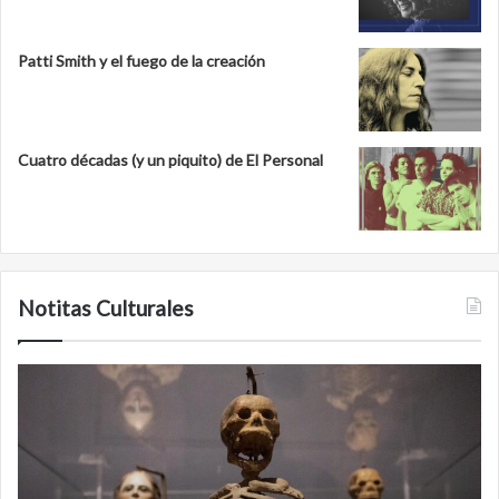
Patti Smith y el fuego de la creación
Cuatro décadas (y un piquito) de El Personal
Notitas Culturales
C
M
a
i
r
n
a
a
a
n
c
b