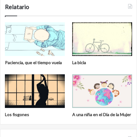
n
b
Relatario
e
r
a
l
Paciencia, que el tiempo vuela
La bicla
Los fisgones
A una niña en el Día de la Mujer