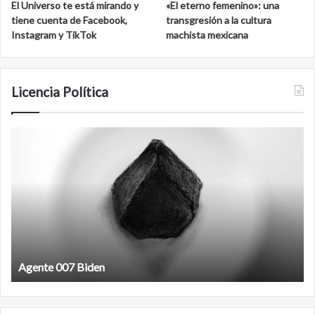
d
a
El Universo te está mirando y
«El eterno femenino»: una
e
l
tiene cuenta de Facebook,
transgresión a la cultura
S
a
Instagram y TikTok
machista mexicana
a
k
n
m
C
u
a
l
Licencia Política
r
l
o
A
F
s
g
i
e
l
n
m
t
a
e
n
0
t
0
i
7
n
B
Agente 007 Biden
e
i
o
d
l
e
i