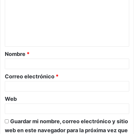
o
m
e
n
t
a
Nombre
*
r
i
o
Correo electrónico
*
*
Web
Guardar mi nombre, correo electrónico y sitio
web en este navegador para la próxima vez que