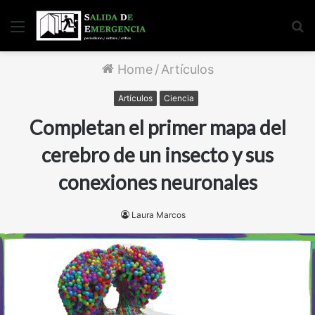
Menu
S
fo
Home
/
Artículos
Artículos
Ciencia
Completan el primer mapa del
cerebro de un insecto y sus
conexiones neuronales
Laura Marcos