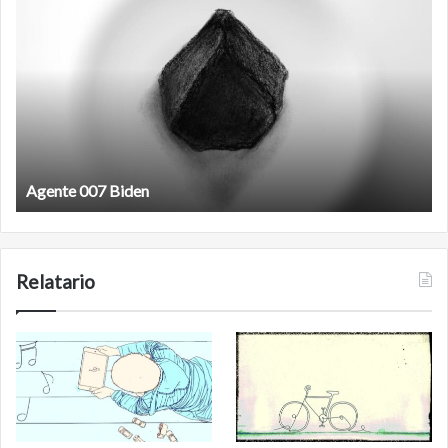
Agente
F
007
an
Biden
Agente 007 Biden
Relatario