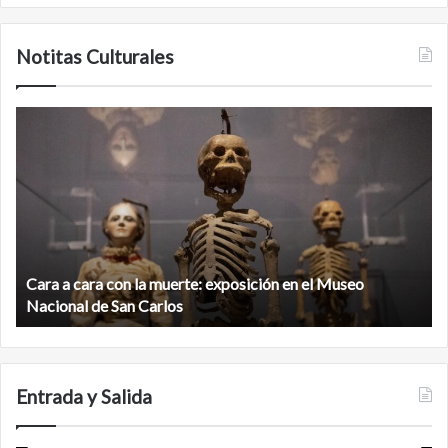
Notitas Culturales
C
M
a
i
r
n
a
a
a
n
c
b
a
é
r
,
Cara a cara con la muerte: exposición en el Museo
a
l
c
Nacional de San Carlos
a
o
c
n
i
l
u
a
d
Entrada y Salida
m
a
u
d