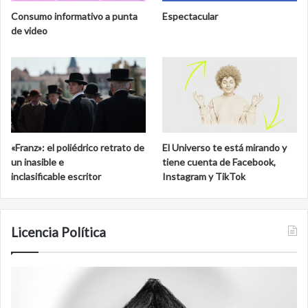
e
i
Consumo informativo a punta
Espectacular
o
o
de video
N
s
a
f
c
e
i
r
o
a
n
d
a
e
l
C
«Franz»: el poliédrico retrato de
El Universo te está mirando y
d
a
un inasible e
tiene cuenta de Facebook,
e
l
inclasificable escritor
Instagram y TikTok
S
a
a
k
n
m
C
u
Licencia Política
a
l
r
l
A
F
o
g
i
s
e
l