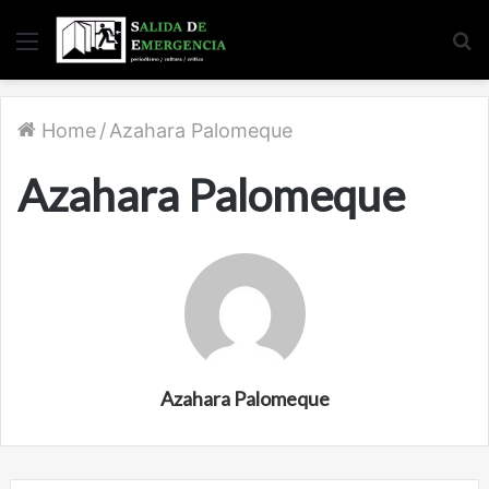
Menu
S
fo
Home
/
Azahara Palomeque
Azahara Palomeque
Azahara Palomeque