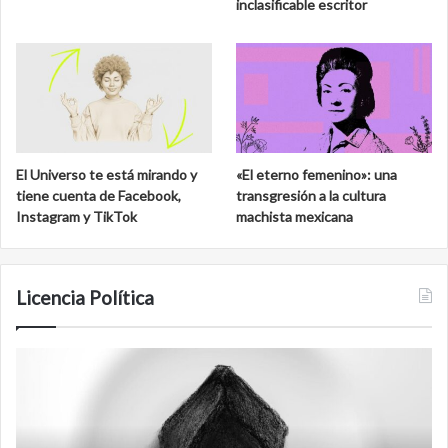
inclasificable escritor
El Universo te está mirando y
«El eterno femenino»: una
tiene cuenta de Facebook,
transgresión a la cultura
Instagram y TikTok
machista mexicana
Licencia Política
Agente
F
007
an
Biden