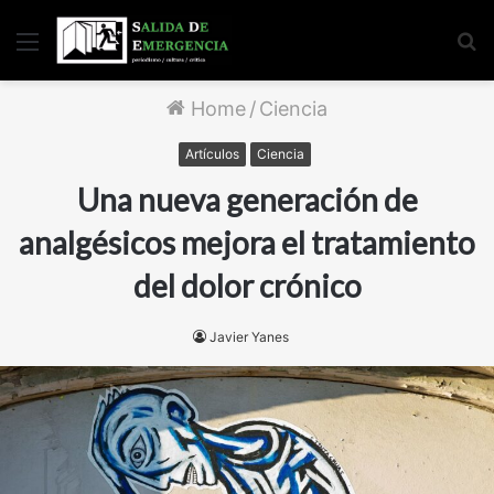
Menu
S
fo
Home
/
Ciencia
Artículos
Ciencia
Una nueva generación de
analgésicos mejora el tratamiento
del dolor crónico
Javier Yanes