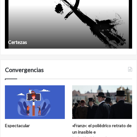
ertezas
Años 
Convergencias
Espectacular
«Franz»: el poliédrico retrato de
un inasible e