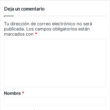
Deja un comentario
Tu dirección de correo electrónico no será
publicada.
Los campos obligatorios están
marcados con
*
C
o
m
e
n
t
a
Nombre
*
r
i
o