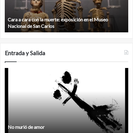
muerte:
al
exposición
n
en
d
el
Cara a cara con la muerte: exposición en el Museo
la
Museo
b
Nacional de San Carlos
Nacional
d
de
C
San
Carlos
Entrada y Salida
No
F
murió
de
amor
No murió de amor