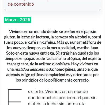
de contenido
Marzo, 2025
Vivimos en un mundo donde
se
prefieren el pan sin
gluten, la leche sin lactosa, la cerveza sin alcohol y, por si
fuera poco, el café sin cafeína. Más que una met
á
fora de
los nuevos tiempos, es
la
mera realidad, escribe Juan
Soto
en esta nueva entrega
. Sí: atrás
han quedado los
tiempos empapados de radicalismo utópico,
del espíritu
tra
n
sgres
or,
de
la actitud dionisíaca.
Hoy vivimos en
u
na
realidad descafeinada
: homogénea, amable, que
además exige
críticas complacientes y orientadas por
los principios de lo políticamente correcto.
E
s cierto. Vivimos en un mundo
donde muchos prefieren el pan sin
gluten, la leche sin lactosa, la