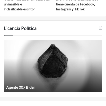
un inasible e
tiene cuenta de Facebook,
inclasificable escritor
Instagram y TikTok
Licencia Política
Agente
F
007
an
Biden
Agente 007 Biden