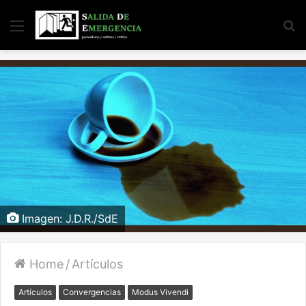
Menu
S
fo
Imagen: J.D.R./SdE
Home
/
Artículos
Artículos
Convergencias
Modus Vivendi