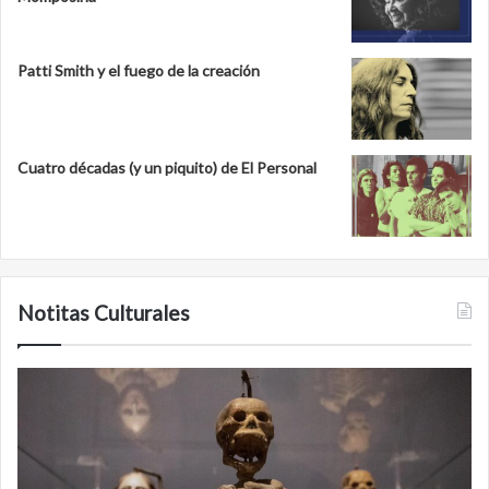
Patti Smith y el fuego de la creación
Cuatro décadas (y un piquito) de El Personal
Notitas Culturales
Cara
M
a
la
cara
c
con
m
la
v