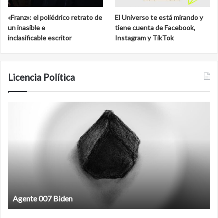
«Franz»: el poliédrico retrato de
El Universo te está mirando y
un inasible e
tiene cuenta de Facebook,
inclasificable escritor
Instagram y TikTok
Licencia Política
Agente
F
007
an
Biden
Agente 007 Biden