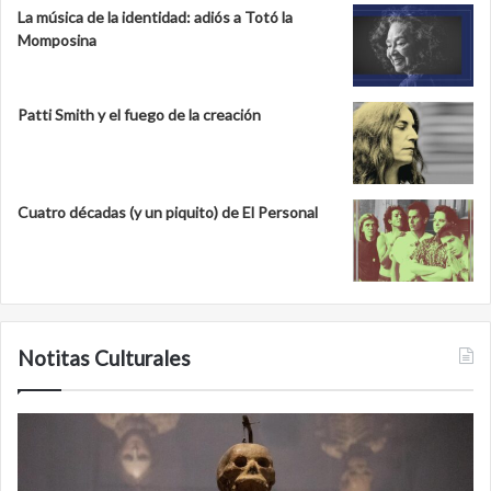
La música de la identidad: adiós a Totó la
Momposina
Patti Smith y el fuego de la creación
Cuatro décadas (y un piquito) de El Personal
Notitas Culturales
Cara
M
a
la
cara
c