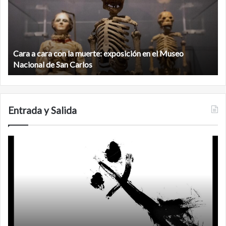
con
m
la
v
muerte:
al
exposición
n
en
d
el
Cara a cara con la muerte: exposición en el Museo
la
Museo
b
Nacional de San Carlos
Nacional
d
de
C
San
Carlos
Entrada y Salida
No
F
murió
de
amor