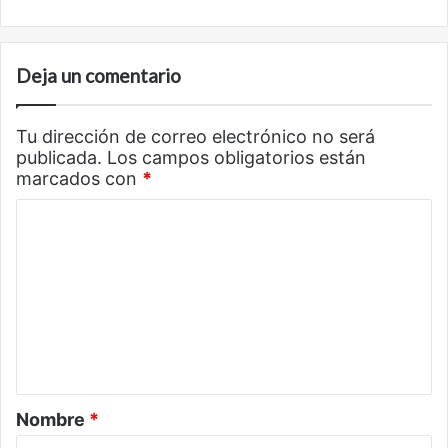
Deja un comentario
Tu dirección de correo electrónico no será
publicada.
Los campos obligatorios están
marcados con
*
C
o
m
e
n
t
a
Nombre
*
r