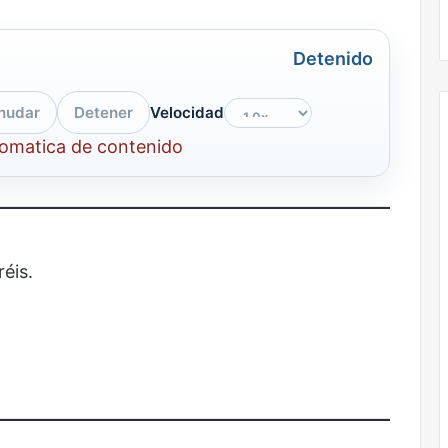
No murió de amor
Detenido
nudar
Detener
Velocidad
tomatica de contenido
éis.