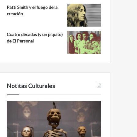
Patti Smith y el fuego de la
creación
Cuatro décadas (y un piquito)
de El Personal
Notitas Culturales
Cara
Minanbé,
a
la
cara
ciudad
con
maya
la
virgen
muerte:
al