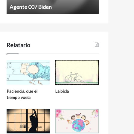
Agente 007 Biden
Film antineoli
Relatario
Paciencia, que el
La bicla
tiempo vuela