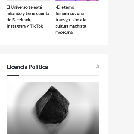
El Universo te está
«El eterno
mirando y tiene cuenta
femenino»: una
de Facebook,
transgresión a la
Instagram y TikTok
cultura machista
mexicana
Licencia Política
Agente
Film
007
antineoliberal
Biden