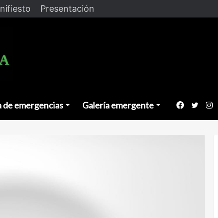
nifiesto
Presentación
a de emergencias
Galería emergente
Faceboo
Twitt
I