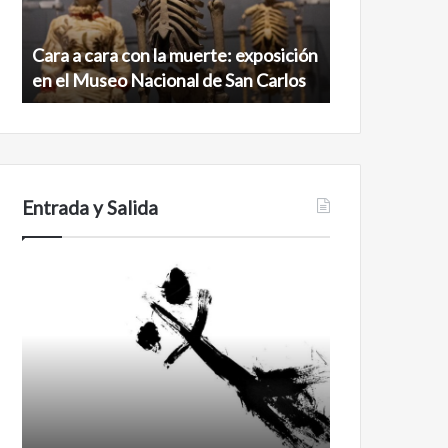
exposición
norte
en
de
Cara a cara con la muerte: exposición
Minanbé, la c
el
la
en el Museo Nacional de San Carlos
norte de la b
Museo
biosfera
Nacional
de
de
Calakmul
San
Carlos
Entrada y Salida
Certezas
Años
después