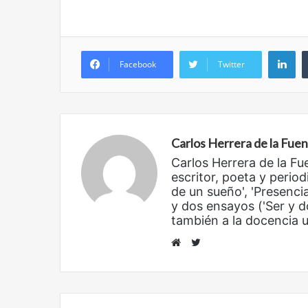
Li
Facebook
Twitter
Carlos Herrera de la Fue
Carlos Herrera de la Fu
escritor, poeta y period
de un sueño', 'Presencia
Reformulación
Nueva
y dos ensayos ('Ser y d
droga
también a la docencia un
Twitter
Website