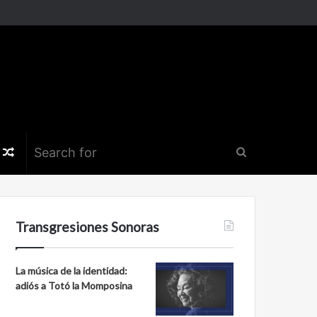
k
er
nstagram
Random
Search
Article
for
Transgresiones Sonoras
La música de la identidad:
adiós a Totó la Momposina