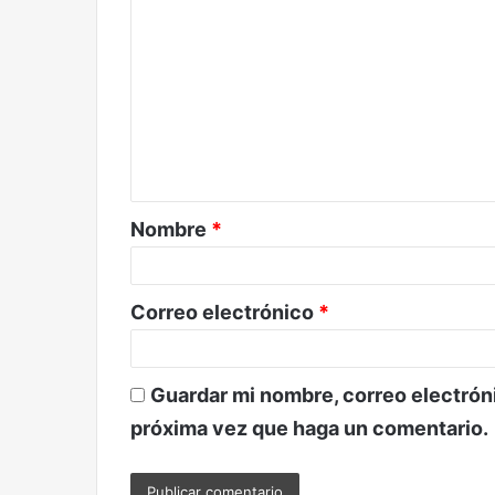
C
o
m
e
n
t
a
Nombre
*
r
i
o
Correo electrónico
*
*
Guardar mi nombre, correo electróni
próxima vez que haga un comentario.