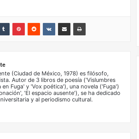
nkedIn
Tumblr
Pinterest
Reddit
VKontakte
Share via Email
Print
nte
ente (Ciudad de México, 1978) es filósofo,
ista. Autor de 3 libros de poesía ('Vislumbres
 en Fuga' y 'Vox poética'), una novela ('Fuga')
Obradorista
onación', 'El espacio ausente'), se ha dedicado
iversitaria y al periodismo cultural.