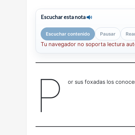
Olvido
El dragón
Escuchar esta nota
Escuchar contenido
Pausar
Rea
Tu navegador no soporta lectura au
P
or sus foxadas los conocer