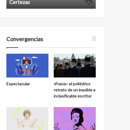
Certezas
Años despué
Convergencias
Espectacular
«Franz»: el poliédrico
retrato de un inasible e
inclasificable escritor