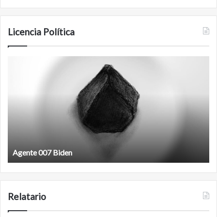
Licencia Política
Film
antineoliberal
Film antineoliberal
Relatario