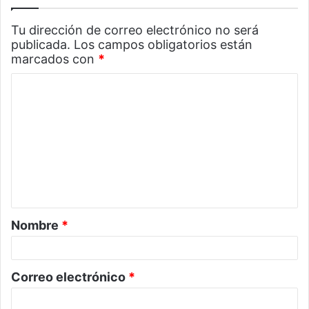
Tu dirección de correo electrónico no será
publicada.
Los campos obligatorios están
marcados con
*
C
o
m
e
n
t
a
Nombre
*
r
i
o
Correo electrónico
*
*