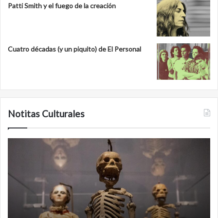
Patti Smith y el fuego de la creación
Cuatro décadas (y un piquito) de El Personal
Notitas Culturales
Minanbé,
la
ciudad
maya
virgen
al
norte
de